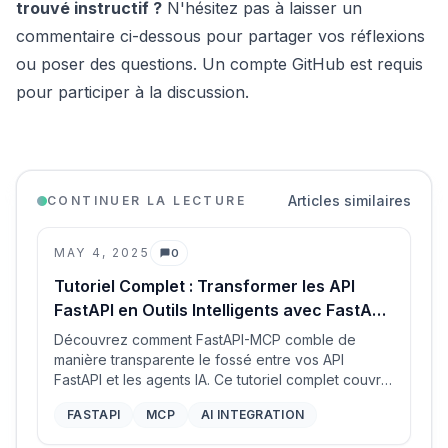
trouvé instructif ?
N'hésitez pas à laisser un
commentaire ci-dessous pour partager vos réflexions
ou poser des questions. Un compte GitHub est requis
pour participer à la discussion.
Articles similaires
CONTINUER LA LECTURE
MAY 4, 2025
0
Commentaires
Tutoriel Complet : Transformer les API
FastAPI en Outils Intelligents avec FastAPI-
MCP
Découvrez comment FastAPI-MCP comble de
manière transparente le fossé entre vos API
FastAPI et les agents IA. Ce tutoriel complet couvre
la configuration, la sécurité, le déploiement et les
FASTAPI
MCP
AI INTEGRATION
cas d'utilisation réels, vous permettant de créer
facilement des applications intelligentes.