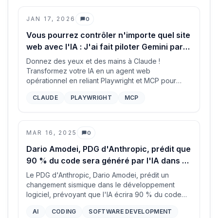
JAN 17, 2026
0
Commentaires
Vous pourrez contrôler n'importe quel site
web avec l'IA : J'ai fait piloter Gemini par
Claude et c'est époustouflant
Donnez des yeux et des mains à Claude !
Transformez votre IA en un agent web
opérationnel en reliant Playwright et MCP pour
automatiser n'importe quel site web, contourner les
CLAUDE
PLAYWRIGHT
MCP
connexions complexes et créer de puissants flux
de travail basés sur le navigateur.
MAR 16, 2025
0
Commentaires
Dario Amodei, PDG d'Anthropic, prédit que
90 % du code sera généré par l'IA dans 3
à 6 mois
Le PDG d'Anthropic, Dario Amodei, prédit un
changement sismique dans le développement
logiciel, prévoyant que l'IA écrira 90 % du code
dans les trois à six mois, et presque tout le code
AI
CODING
SOFTWARE DEVELOPMENT
dans un an. Ce blog explore les implications de