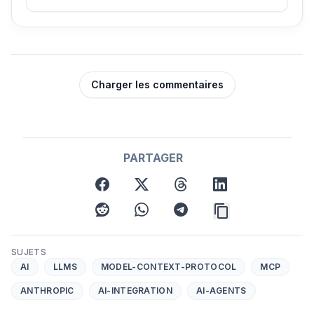
cette prédiction, les défis à venir et ce que cela
signifie pour l'avenir du travail dans la technologie.
Charger les commentaires
PARTAGER
facebook
x
threads
linkedin
reddit
whatsapp
telegram
SUJETS
AI
LLMS
MODEL-CONTEXT-PROTOCOL
MCP
ANTHROPIC
AI-INTEGRATION
AI-AGENTS