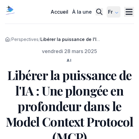
Accueil
À la une
Fr
/
Perspectives
/
Libérer la puissance de l'IA :
Une plongée en profondeur
Publié le
vendredi 28 mars 2025
dans le Model Context
Protocol (MCP)
AI
Libérer la puissance de
l'IA : Une plongée en
profondeur dans le
Model Context Protocol
(MCP)