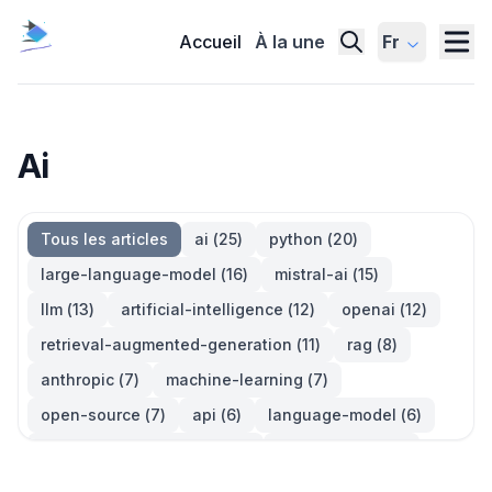
Accueil
À la une
Fr
Ai
Tous les articles
ai
(
25
)
python
(
20
)
large-language-model
(
16
)
mistral-ai
(
15
)
llm
(
13
)
artificial-intelligence
(
12
)
openai
(
12
)
retrieval-augmented-generation
(
11
)
rag
(
8
)
anthropic
(
7
)
machine-learning
(
7
)
open-source
(
7
)
api
(
6
)
language-model
(
6
)
large-language-models
(
6
)
generative-ai
(
5
)
information-retrieval
(
5
)
reinforcement-learning
(
5
)