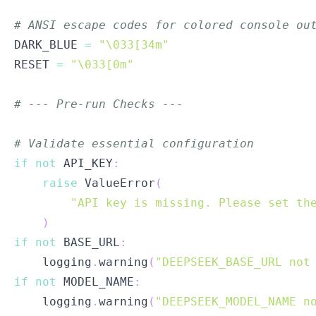
# ANSI escape codes for colored console ou
DARK_BLUE 
=
"\033[34m"
RESET 
=
"\033[0m"
# --- Pre-run Checks ---
# Validate essential configuration
if
not
 API_KEY
:
raise
 ValueError
(
"API key is missing. Please set th
)
if
not
 BASE_URL
:
    logging
.
warning
(
"DEEPSEEK_BASE_URL not
if
not
 MODEL_NAME
:
    logging
.
warning
(
"DEEPSEEK_MODEL_NAME n