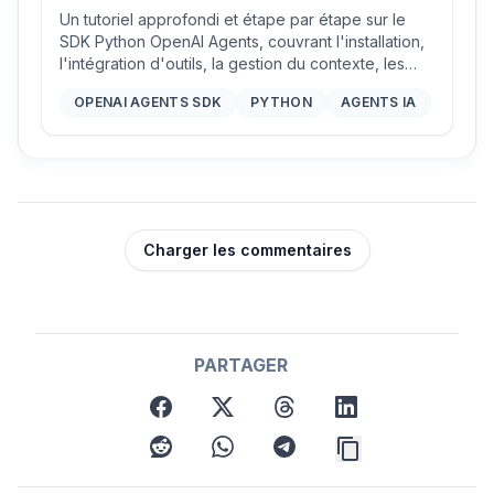
intelligents avec des outils, des garde-
Un tutoriel approfondi et étape par étape sur le
fous et la coordination multi-agents
SDK Python OpenAI Agents, couvrant l'installation,
l'intégration d'outils, la gestion du contexte, les
garde-fous, l'orchestration multi-agents et le
OPENAI AGENTS SDK
PYTHON
AGENTS IA
traçage pour construire des applications robustes
d'agents IA.
Charger les commentaires
PARTAGER
facebook
x
threads
linkedin
reddit
whatsapp
telegram