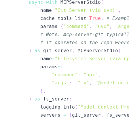
async
with
 MCPServerStdio
(
            name
=
"Git Server (via uvx)"
,
            cache_tools_list
=
True
,
# Examp
            params
=
{
"command"
:
"uvx"
,
"arg
# Note: mcp-server-git typical
# it operates on the repo wher
)
as
 git_server
,
 MCPServerStdio
(
            name
=
"Filesystem Server (via n
            params
=
{
"command"
:
"npx"
,
"args"
:
[
"-y"
,
"@modelcont
}
,
)
as
 fs_server
:
            logging
.
info
(
"Model Context Pr
            servers 
=
[
git_server
,
 fs_serv