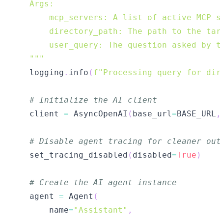
    """
    logging
.
info
(
f"Processing query for di
# Initialize the AI client
    client 
=
 AsyncOpenAI
(
base_url
=
BASE_URL
# Disable agent tracing for cleaner ou
    set_tracing_disabled
(
disabled
=
True
)
# Create the AI agent instance
    agent 
=
 Agent
(
        name
=
"Assistant"
,