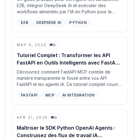
E2B, intégrer DeepSeek AI et exécuter des
workflows alimentés par l'IA en Python pour le
traitement et la visualisation de données.
E2B
DEEPSEEK AI
PYTHON
MAY 4, 2025
0
Commentaires
Tutoriel Complet : Transformer les API
FastAPI en Outils Intelligents avec FastAPI-
MCP
Découvrez comment FastAPI-MCP comble de
manière transparente le fossé entre vos API
FastAPI et les agents IA. Ce tutoriel complet couvre
la configuration, la sécurité, le déploiement et les
FASTAPI
MCP
AI INTEGRATION
cas d'utilisation réels, vous permettant de créer
facilement des applications intelligentes.
APR 21, 2025
0
Commentaires
Maîtriser le SDK Python OpenAI Agents :
Construisez des flux de travail IA