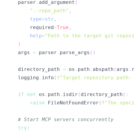
    parser
.
add_argument
(
"--repo_path"
,
type
=
str
,
        required
=
True
,
help
=
"Path to the target git repos
)
    args 
=
 parser
.
parse_args
(
)
    directory_path 
=
 os
.
path
.
abspath
(
args
.
    logging
.
info
(
f"Target repository path:
if
not
 os
.
path
.
isdir
(
directory_path
)
:
raise
 FileNotFoundError
(
f"The spec
# Start MCP servers concurrently
try
: