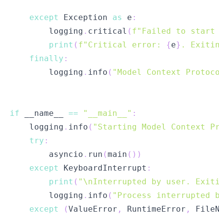
except
 Exception 
as
 e
:
        logging
.
critical
(
f"Failed to start
print
(
f"Critical error: 
{
e
}
. Exiti
finally
:
        logging
.
info
(
"Model Context Protoc
if
 __name__ 
==
"__main__"
:
    logging
.
info
(
"Starting Model Context P
try
:
        asyncio
.
run
(
main
(
)
)
except
 KeyboardInterrupt
:
print
(
"\nInterrupted by user. Exit
        logging
.
info
(
"Process interrupted 
except
(
ValueError
,
 RuntimeError
,
 File