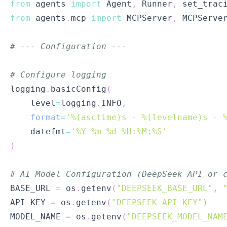
from
 agents 
import
 Agent
,
 Runner
,
 set_trac
from
 agents
.
mcp 
import
 MCPServer
,
# --- Configuration ---
# Configure logging
logging
.
basicConfig
(
    level
=
logging
.
INFO
,
format
=
'%(asctime)s - %(levelname)s - 
    datefmt
=
'%Y-%m-%d %H:%M:%S'
)
# AI Model Configuration (DeepSeek API or 
BASE_URL 
=
 os
.
getenv
(
"DEEPSEEK_BASE_URL"
,
API_KEY 
=
 os
.
getenv
(
"DEEPSEEK_API_KEY"
)
MODEL_NAME 
=
 os
.
getenv
(
"DEEPSEEK_MODEL_NAM