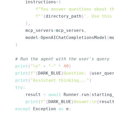
        instructions
=
(
f"You answer questions about t
f"'
{
directory_path
}
'. Use this
)
,
        mcp_servers
=
mcp_servers
,
        model
=
OpenAIChatCompletionsModel
(
m
)
# Run the agent with the user's query
print
(
"\n"
+
"-"
*
40
)
print
(
f"
{
DARK_BLUE
}
Question: 
{
user_que
print
(
"Assistant thinking..."
)
try
:
        result 
=
await
 Runner
.
run
(
starting
print
(
f"
{
DARK_BLUE
}
Answer:\n
{
resul
except
 Exception 
as
 e
: