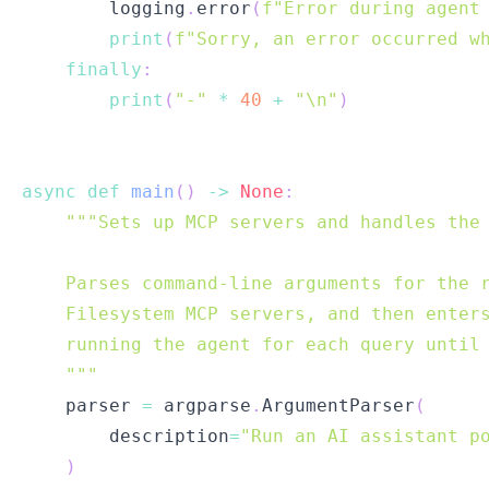
        logging
.
error
(
f"Error during agent
print
(
f"Sorry, an error occurred w
finally
:
print
(
"-"
*
40
+
"\n"
)
async
def
main
(
)
-
>
None
:
    """
    parser 
=
 argparse
.
ArgumentParser
(
        description
=
"Run an AI assistant p
)