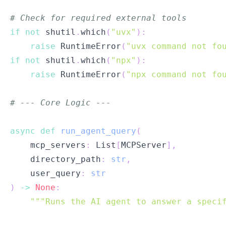
# Check for required external tools
if
not
 shutil
.
which
(
"uvx"
)
:
raise
 RuntimeError
(
"uvx command not fo
if
not
 shutil
.
which
(
"npx"
)
:
raise
 RuntimeError
(
"npx command not fo
# --- Core Logic ---
async
def
run_agent_query
(
    mcp_servers
:
 List
[
MCPServer
]
,
    directory_path
:
str
,
    user_query
:
str
)
-
>
None
: