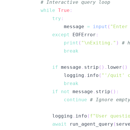
# Interactive query loop
while
True
:
try
:
                    message 
=
input
(
"Enter
except
 EOFError
:
print
(
"\nExiting."
)
# 
break
if
 message
.
strip
(
)
.
lower
(
)
                    logging
.
info
(
"'/quit' 
break
if
not
 message
.
strip
(
)
:
continue
# Ignore empt
                logging
.
info
(
f"User questi
await
 run_agent_query
(
serv