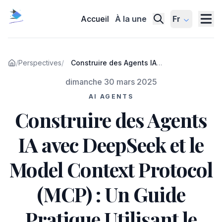
Accueil
À la une
Fr
/
Perspectives
/
Construire des Agents IA
avec DeepSeek et le Model
Publié le
dimanche 30 mars 2025
Context Protocol (MCP) : Un
Guide Pratique Utilisant le
AI AGENTS
SDK Agentic d'OpenAI
Construire des Agents
IA avec DeepSeek et le
Model Context Protocol
(MCP) : Un Guide
Pratique Utilisant le