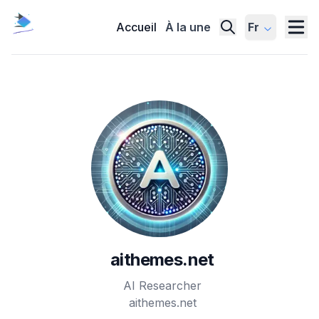
Accueil
À la une
Fr
aithemes.net
AI Researcher
aithemes.net