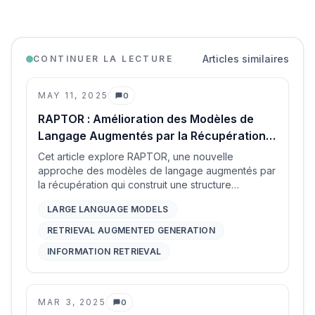
Articles similaires
CONTINUER LA LECTURE
MAY 11, 2025
0
Commentaires
RAPTOR : Amélioration des Modèles de
Langage Augmentés par la Récupération
avec une Connaissance Organisée en
Cet article explore RAPTOR, une nouvelle
Arbre
approche des modèles de langage augmentés par
la récupération qui construit une structure
arborescente hiérarchique de documents par le
LARGE LANGUAGE MODELS
biais de l'intégration (embedding), du
regroupement (clustering) et du résumé récursifs.
RETRIEVAL AUGMENTED GENERATION
Cette méthode permet de récupérer des
INFORMATION RETRIEVAL
informations à différents niveaux d'abstraction,
améliorant considérablement les performances sur
les tâches complexes de questions-réponses
impliquant de longs documents par rapport à la
MAR 3, 2025
0
Commentaires
récupération traditionnelle de segments contigus.