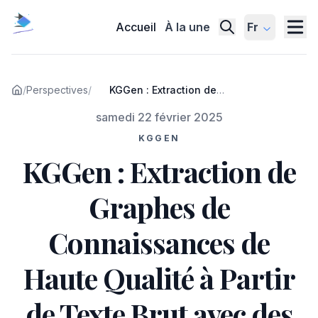
Accueil
À la une
Fr
/
Perspectives
/
KGGen : Extraction de
Graphes de Connaissances
Publié le
samedi 22 février 2025
de Haute Qualité à Partir de
Texte Brut avec des
KGGEN
Modèles de Langue
KGGen : Extraction de
Graphes de
Connaissances de
Haute Qualité à Partir
de Texte Brut avec des