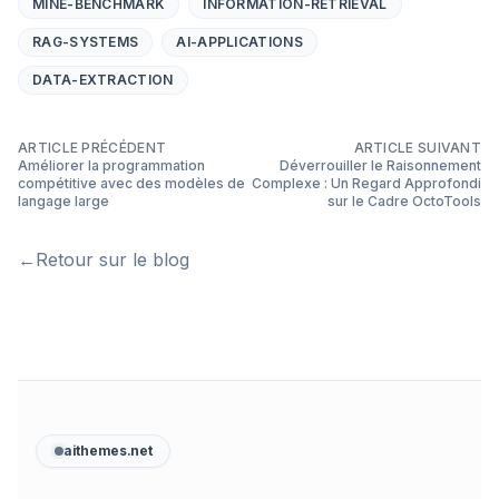
MINE-BENCHMARK
INFORMATION-RETRIEVAL
RAG-SYSTEMS
AI-APPLICATIONS
DATA-EXTRACTION
ARTICLE PRÉCÉDENT
ARTICLE SUIVANT
Améliorer la programmation
Déverrouiller le Raisonnement
compétitive avec des modèles de
Complexe : Un Regard Approfondi
langage large
sur le Cadre OctoTools
←
Retour sur le blog
aithemes.net