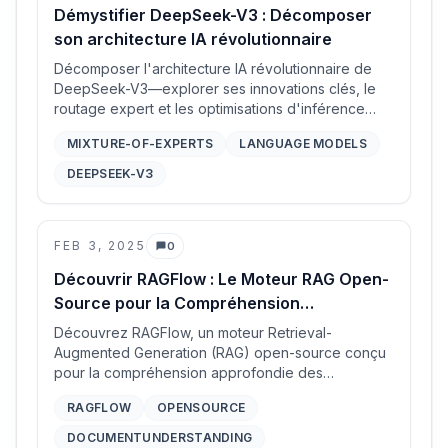
Démystifier DeepSeek-V3 : Décomposer
son architecture IA révolutionnaire
Décomposer l'architecture IA révolutionnaire de
DeepSeek-V3—explorer ses innovations clés, le
routage expert et les optimisations d'inférence
étape par étape. Cet article plonge profondément
MIXTURE-OF-EXPERTS
LANGUAGE MODELS
dans les mathématiques et les mécanismes qui
alimentent son efficacité et sa scalabilité.
DEEPSEEK-V3
FEB 3, 2025
0
Commentaires
Découvrir RAGFlow : Le Moteur RAG Open-
Source pour la Compréhension
Approfondie des Documents
Découvrez RAGFlow, un moteur Retrieval-
Augmented Generation (RAG) open-source conçu
pour la compréhension approfondie des
documents, le prétraitement et les capacités de
RAGFLOW
OPENSOURCE
recherche alimentées par l'IA.
DOCUMENTUNDERSTANDING