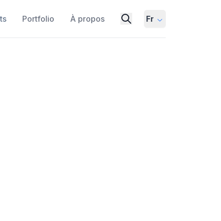
ts
Portfolio
À propos
Fr
nnaissances de Haute
s Modèles de Langue
TITY CLUSTERING
MINE BENCHMARK
DATA EXTRACTION
èles de langue pour extraire des graphes
lle introduit le clustering d'entités pour
 le nouveau benchmark MINE.