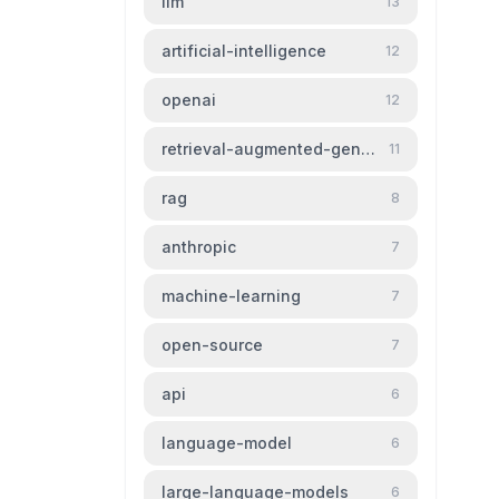
llm
13
artificial-intelligence
12
openai
12
retrieval-augmented-generation
11
rag
8
anthropic
7
machine-learning
7
open-source
7
api
6
language-model
6
large-language-models
6