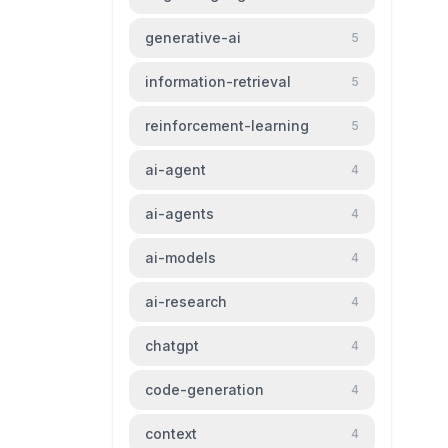
generative-ai
5
information-retrieval
5
reinforcement-learning
5
ai-agent
4
ai-agents
4
ai-models
4
ai-research
4
chatgpt
4
code-generation
4
context
4