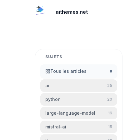
aithemes.net
SUJETS
Tous les articles
ai
25
python
20
large-language-model
16
mistral-ai
15