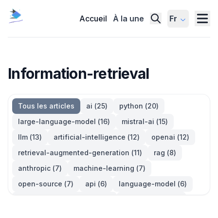
Accueil
À la une
Fr
Information-retrieval
Tous les articles
ai
(
25
)
python
(
20
)
large-language-model
(
16
)
mistral-ai
(
15
)
llm
(
13
)
artificial-intelligence
(
12
)
openai
(
12
)
retrieval-augmented-generation
(
11
)
rag
(
8
)
anthropic
(
7
)
machine-learning
(
7
)
open-source
(
7
)
api
(
6
)
language-model
(
6
)
large-language-models
(
6
)
generative-ai
(
5
)
information-retrieval
(
5
)
reinforcement-learning
(
5
)