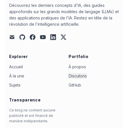
Découvrez les derniers concepts d'IA, des guides
bash
(
1
)
belebele_tha_thai
(
1
)
belle
(
1
)
approfondis sur les grands modèles de langage (LLMs) et
benchmark-performance
(
1
)
benchmarking
(
1
)
des applications pratiques de l'IA. Restez en tête de la
révolution de l'intelligence artificielle.
benchmarks
(
1
)
benchmarks-de-codage
(
1
)
best-of-n-sampling
(
1
)
bigcodebench
(
1
)
github
facebook
youtube
linkedin
x
mail
block-based
(
1
)
blog-post
(
1
)
bloomberg
(
1
)
branch
(
1
)
calculus
(
1
)
camel-ai-agent
(
1
)
Explorer
Portfolio
camel-ai-preprocessor-agent
(
1
)
Accueil
À propos
chain-of-thought
(
1
)
À la une
Discutons
chain-of-thought-reasoning
(
1
)
Sujets
GitHub
chain-of-verification
(
1
)
chat
(
1
)
chat-support
(
1
)
chatbot-interactions
(
1
)
Transparence
china-ai
(
1
)
chrome-os
(
1
)
claude-ai
(
1
)
Ce blog ne contient aucune
publicité et est financé de
claude-code
(
1
)
claudeai
(
1
)
manière indépendante.
cloud-computing
(
1
)
cloud-infrastructure
(
1
)