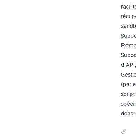
facili
récup
sandbo
Suppor
Extra
Suppo
d'API,
Gestio
(par 
script
spécif
dehor