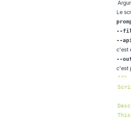
Argu
Le sc
prom
--fi
--ap
c'est
--ou
c'est