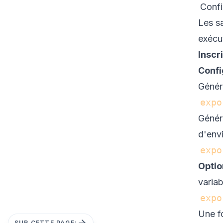
Confi
Les s
exécu
Inscr
Confi
Génér
expo
Génér
d'env
expo
Optio
variab
expo
Une f
SUR CETTE PAGE: