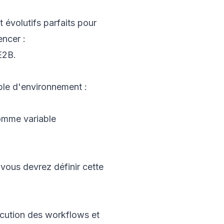
évolutifs parfaits pour
ncer :
E2B
.
ble d'environnement :
omme variable
 vous devrez définir cette
écution des workflows et