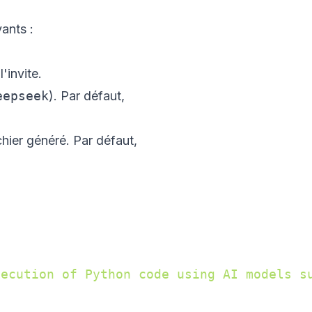
ants :
'invite.
eepseek
). Par défaut,
chier généré. Par défaut,