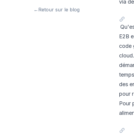
via d
←
Retour sur le blog
Qu'es
E2B e
code 
cloud
démar
temps 
des e
pour r
Pour p
alime