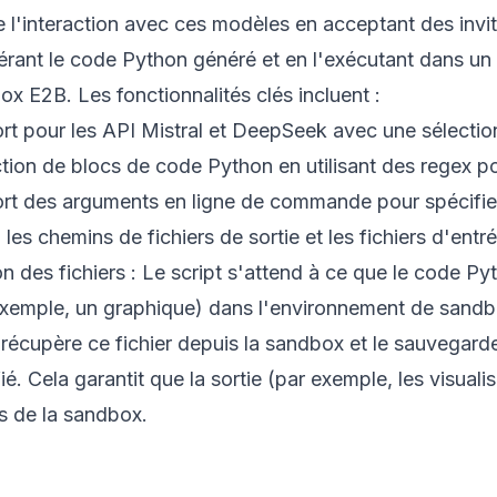
te l'interaction avec ces modèles en acceptant des invite
érant le code Python généré et en l'exécutant dans u
x E2B. Les fonctionnalités clés incluent :
t pour les API Mistral et DeepSeek avec une sélection
ction de blocs de code Python en utilisant des regex p
rt des arguments en ligne de commande pour spécifier l
 les chemins de fichiers de sortie et les fichiers d'entré
n des fichiers : Le script s'attend à ce que le code Py
exemple, un graphique) dans l'environnement de sandbo
 récupère ce fichier depuis la sandbox et le sauvegarde
ié. Cela garantit que la sortie (par exemple, les visuali
s de la sandbox.