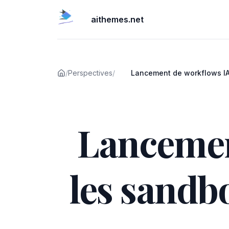
aithemes.net
/
Perspectives
/
Lancement de workflows IA
sandboxes E2B : Un guide po
Publié le
Lancemen
les sandb