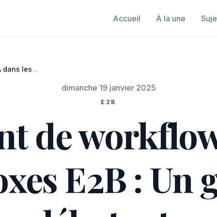
Accueil
À la une
Suje
 dans les
ur débutants
dimanche 19 janvier 2025
E2B
t de workflow
oxes E2B : Un 