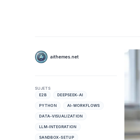
Auteurs
Nom
aithemes.net
Twitter
SUJETS
E2B
DEEPSEEK-AI
PYTHON
AI-WORKFLOWS
DATA-VISUALIZATION
LLM-INTEGRATION
SANDBOX-SETUP