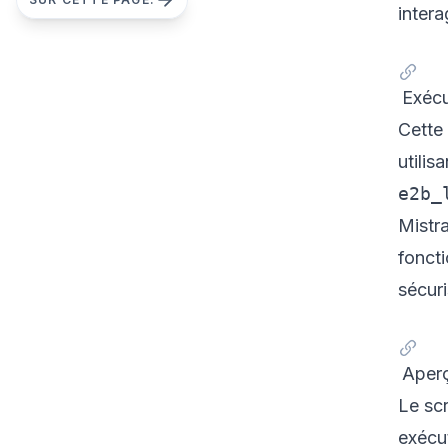
inter
Exécu
Cette
utili
e2b_
Mistr
foncti
sécuri
Aperç
Le sc
exécu