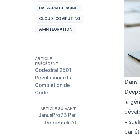
DATA-PROCESSING
CLOUD-COMPUTING
AI-INTEGRATION
ARTICLE
PRÉCÉDENT
Codestral 2501
Révolutionne la
Dans 
Complétion de
DeepS
Code
la gé
ARTICLE SUIVANT
dével
JanusPro7B Par
visua
DeepSeek AI
par ét