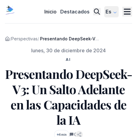
Inicio
Destacados
Es
/
Perspectivas
/
Presentando DeepSeek-V3:
Un Salto Adelante en las
Publicado el
lunes, 30 de diciembre de 2024
Capacidades de la IA
AI
Presentando DeepSeek-
V3: Un Salto Adelante
en las Capacidades de
la IA
0
4 min
Comentarios