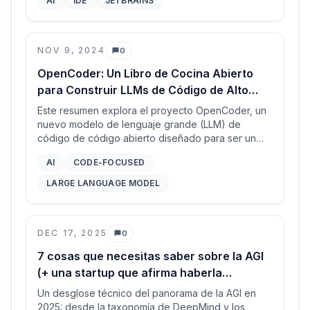
AI
IDE
JETBRAINS
NOV 9, 2024
0
Comentarios
OpenCoder: Un Libro de Cocina Abierto
para Construir LLMs de Código de Alto
Nivel
Este resumen explora el proyecto OpenCoder, un
nuevo modelo de lenguaje grande (LLM) de
código de código abierto diseñado para ser un
recurso transparente y reproducible para la
AI
CODE-FOCUSED
comunidad de investigación en IA.
LARGE LANGUAGE MODEL
DEC 17, 2025
0
Comentarios
7 cosas que necesitas saber sobre la AGI
(+ una startup que afirma haberla
resuelto)
Un desglose técnico del panorama de la AGI en
2025: desde la taxonomía de DeepMind y los