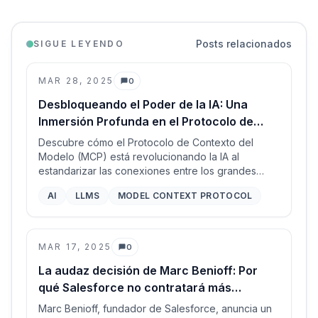
Posts relacionados
SIGUE LEYENDO
MAR 28, 2025
0
Comentarios
Desbloqueando el Poder de la IA: Una
Inmersión Profunda en el Protocolo de
Contexto del Modelo (MCP)
Descubre cómo el Protocolo de Contexto del
Modelo (MCP) está revolucionando la IA al
estandarizar las conexiones entre los grandes
modelos de lenguaje (LLM) y las herramientas
AI
LLMS
MODEL CONTEXT PROTOCOL
externas, permitiendo una integración perfecta y
capacidades mejoradas.
MAR 17, 2025
0
Comentarios
La audaz decisión de Marc Benioff: Por
qué Salesforce no contratará más
ingenieros de software en 2025
Marc Benioff, fundador de Salesforce, anuncia un