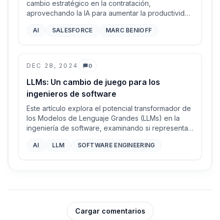
cambio estratégico en la contratación,
aprovechando la IA para aumentar la productividad
de la ingeniería en más del 30%. Este blog explora
AI
SALESFORCE
MARC BENIOFF
las implicaciones de esta decisión y el impacto más
amplio de la IA en la fuerza laboral.
DEC 28, 2024
0
Comentarios
LLMs: Un cambio de juego para los
ingenieros de software
Este artículo explora el potencial transformador de
los Modelos de Lenguaje Grandes (LLMs) en la
ingeniería de software, examinando si representan
una revolución genuina o simplemente una
AI
LLM
SOFTWARE ENGINEERING
exageración.
Cargar comentarios