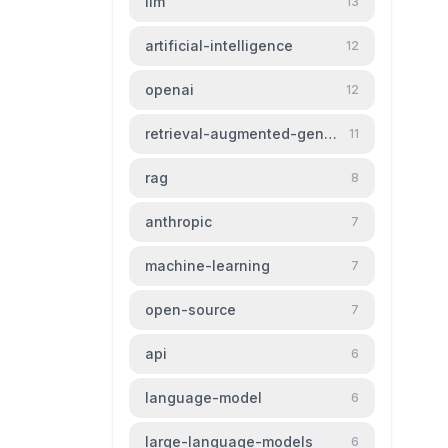
llm
13
artificial-intelligence
12
openai
12
retrieval-augmented-generation
11
rag
8
anthropic
7
machine-learning
7
open-source
7
api
6
language-model
6
large-language-models
6