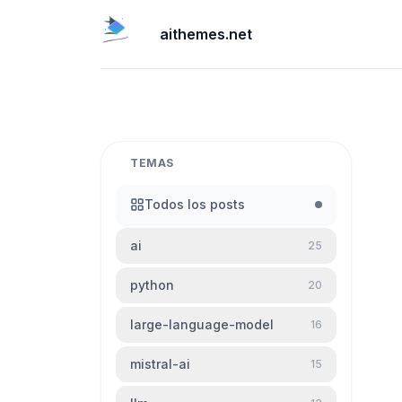
aithemes.net
TEMAS
Todos los posts
ai
25
python
20
large-language-model
16
mistral-ai
15