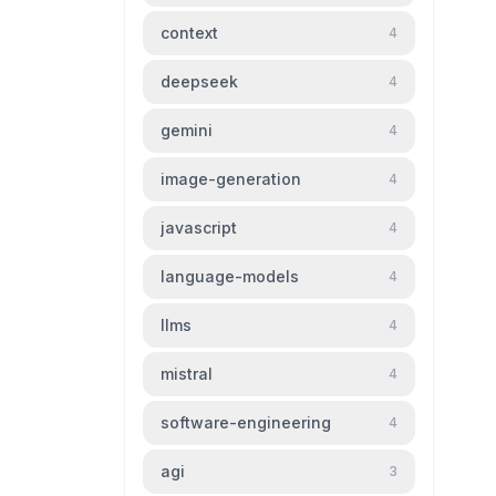
context
4
deepseek
4
gemini
4
image-generation
4
javascript
4
language-models
4
llms
4
mistral
4
software-engineering
4
agi
3