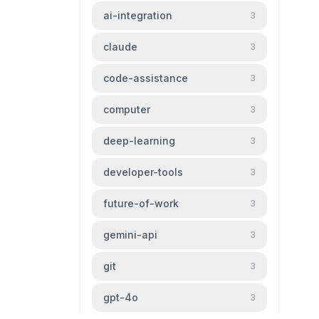
ai-integration
3
claude
3
code-assistance
3
computer
3
deep-learning
3
developer-tools
3
future-of-work
3
gemini-api
3
git
3
gpt-4o
3