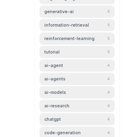
generative-ai
5
information-retrieval
5
reinforcement-learning
5
tutorial
5
ai-agent
4
ai-agents
4
ai-models
4
ai-research
4
chatgpt
4
code-generation
4