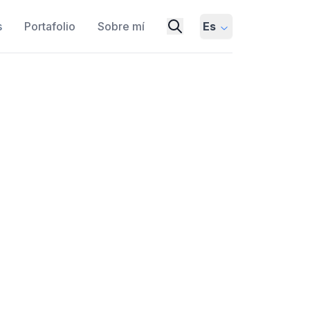
s
Portafolio
Sobre mí
Es
s de rendimiento y nuevas
ON CALLING
JSON OUTPUT
8, detallando sus mejoras clave,
cción de alucinaciones, capacidades de
te para llamada a funciones. La
nes para usuarios y desarrolladores