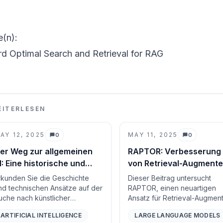
e(n):
d Optimal Search and Retrieval for RAG
EITERLESEN
AY 12, 2025
MAY 11, 2025
0
0
Kommentare
Kommentare
er Weg zur allgemeinen
RAPTOR: Verbesserung
I: Eine historische und
von Retrieval-Augment
echnische Perspektive
Sprachmodellen mit
rkunden Sie die Geschichte
Dieser Beitrag untersucht
baumorganisiertem Wis
nd technischen Ansätze auf der
RAPTOR, einen neuartigen
uche nach künstlicher
Ansatz für Retrieval-Augmen
llgemeiner Intelligenz, von
Sprachmodelle, der eine
ARTIFICIAL INTELLIGENCE
LARGE LANGUAGE MODELS
rüher symbolischer KI und
hierarchische Baumstruktur 