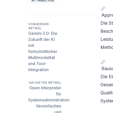
ATTRIBUTION
Appr
Die S
VORHERIGER
ARTIKEL
Besch
Gemini 2.0: Die
Leistu
Zukunft der KI
mit
Metho
fortschrittlicher
Multimodalität
und Tool-
Rausc
Integration
Die E
NÄCHSTER ARTIKEL
Gesam
Open Interpreter
Quali
für
Systemadministration:
Syste
Vereinfachen
und