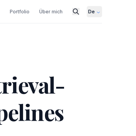
Portfolio
Über mich
De
rieval-
pelines