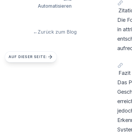
Automatisieren
Zitat
Die F
in att
←
Zurück zum Blog
entsc
aufre
AUF DIESER SEITE:
Fazit
Das P
Gesch
errei
jedoc
Erkenn
Syste