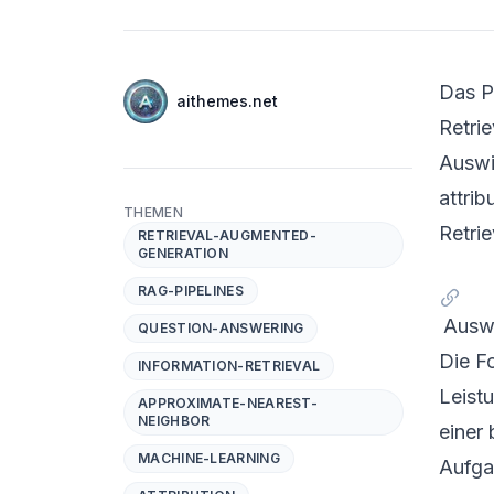
Autoren
Das P
Name
aithemes.net
Twitter
Retri
Auswi
attrib
THEMEN
Retri
RETRIEVAL-AUGMENTED-
GENERATION
RAG-PIPELINES
Auswi
QUESTION-ANSWERING
Die F
INFORMATION-RETRIEVAL
Leist
APPROXIMATE-NEAREST-
NEIGHBOR
einer
MACHINE-LEARNING
Aufga