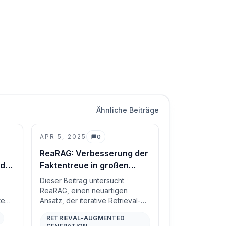
Ähnliche Beiträge
APR 5, 2025
0
Kommentare
ReaRAG: Verbesserung der
ed
Faktentreue in großen
Reasoning-Modellen durch
Dieser Beitrag untersucht
sen
wissensgeleitetes
ReaRAG, einen neuartigen
ted
Ansatz, der iterative Retrieval-
Reasoning
Augmented Generation (RAG) mit
RETRIEVAL-AUGMENTED
von
wissensgeleitetem Reasoning