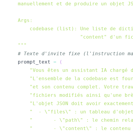
    """
# Texte d'invite fixe (l'instruction m
    prompt_text 
=
(
"Vous êtes un assistant IA chargé 
"L'ensemble de la codebase est fou
"et son contenu complet. Votre tra
"fichiers modifiés ainsi qu'une br
"L'objet JSON doit avoir exactemen
"  - \"files\" : un tableau d'obje
"       - \"path\" : le chemin rel
"       - \"content\" : le contenu