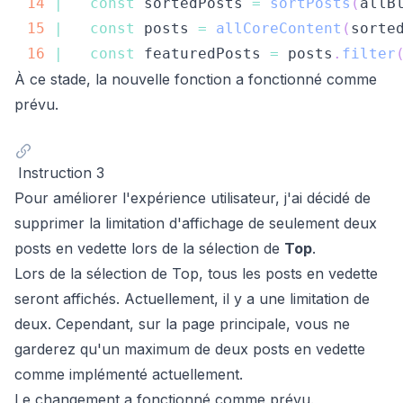
14
|
const
 sortedPosts 
=
sortPosts
(
allB
15
|
const
 posts 
=
allCoreContent
(
sorte
16
|
const
 featuredPosts 
=
 posts
.
filter
À ce stade, la nouvelle fonction a fonctionné comme
prévu.
Instruction 3
Pour améliorer l'expérience utilisateur, j'ai décidé de
supprimer la limitation d'affichage de seulement deux
posts en vedette lors de la sélection de
Top
.
Lors de la sélection de Top, tous les posts en vedette
seront affichés. Actuellement, il y a une limitation de
deux. Cependant, sur la page principale, vous ne
garderez qu'un maximum de deux posts en vedette
comme implémenté actuellement.
Le changement a fonctionné comme prévu.