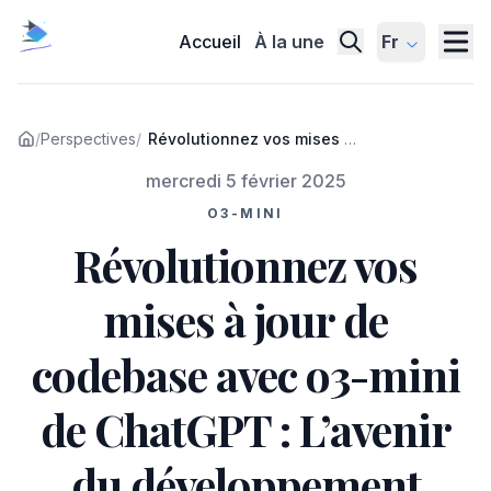
Accueil
À la une
Fr
/
Perspectives
/
Révolutionnez vos mises à
jour de codebase avec o3-
Publié le
mercredi 5 février 2025
mini de ChatGPT : L’avenir
du développement
O3-MINI
automatisé
Révolutionnez vos
mises à jour de
codebase avec o3-mini
de ChatGPT : L’avenir
du développement