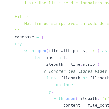
    """
    codebase 
=
[
]
try
:
with
open
(
file_with_paths
,
'r'
)
as
for
 line 
in
 f
:
                filepath 
=
 line
.
strip
(
)
# Ignorer les lignes vides
if
not
 filepath 
or
 filepat
continue
try
:
with
open
(
filepath
,
'r
                        content 
=
 file_con