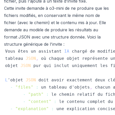
fichier, puis l'ajoute à un texte d'invite fixe.
Cette invite demande à o3-mini de ne produire que les
fichiers modifiés, en conservant le même nom de
fichier (avec le chemin) et le contenu mis à jour. Elle
demande au modèle de produire les résultats au
format JSON avec une structure donnée. Voici la
structure générique de l'invite :
Vous
 êtes un assistant 
IA
 chargé de modifi
tableau 
JSON
,
 où chaque objet représente u
objet 
JSON
 pur qui inclut uniquement les f
L
'objet 
JSON
 doit avoir exactement deux cl
-
"files"
:
 un tableau d'objets
,
 chacun 
-
"path"
:
-
"content"
:
-
"explanation"
: