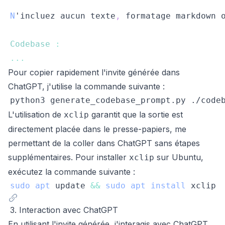
N
'incluez aucun texte
,
 formatage markdown 
Codebase
:
...
Pour copier rapidement l'invite générée dans
ChatGPT, j'utilise la commande suivante :
python3 generate_codebase_prompt.py ./code
L'utilisation de
garantit que la sortie est
xclip
directement placée dans le presse-papiers, me
permettant de la coller dans ChatGPT sans étapes
supplémentaires. Pour installer
sur Ubuntu,
xclip
exécutez la commande suivante :
sudo
apt
 update 
&&
sudo
apt
install
3. Interaction avec ChatGPT
En utilisant l'invite générée, j'interagis avec ChatGPT