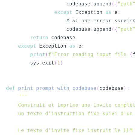
                    codebase
.
append
(
{
"path
except
 Exception 
as
 e
:
# Si une erreur survie
                    codebase
.
append
(
{
"path
return
except
 Exception 
as
 e
:
print
(
f"Error reading input file 
{
        sys
.
exit
(
1
)
def
print_prompt_with_codebase
(
codebase
)
: