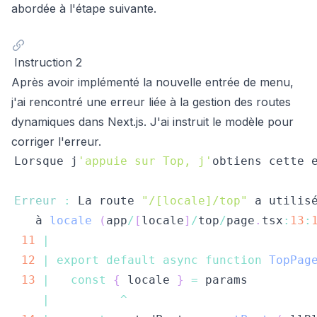
abordée à l'étape suivante.
Instruction 2
Après avoir implémenté la nouvelle entrée de menu,
j'ai rencontré une erreur liée à la gestion des routes
dynamiques dans Next.js. J'ai instruit le modèle pour
corriger l'erreur.
Lorsque
 j
'appuie sur Top, j'
obtiens cette 
Erreur
:
La
 route 
"/[locale]/top"
 a utilis
   à 
locale
(
app
/
[
locale
]
/
top
/
page
.
tsx
:
13
:
11
|
12
|
export
default
async
function
TopPag
13
|
const
{
 locale 
}
=
|
^