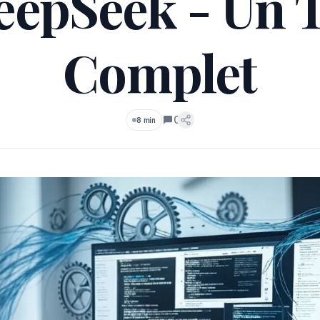
eepSeek - Un T
Complet
0
8 min
Commentaires