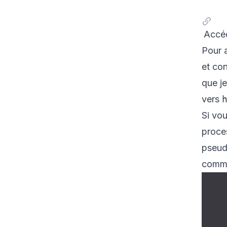
Accéd
Pour 
et co
que j
vers
Si vou
proces
pseud
comme