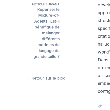
dévelo
ARTICLE SUIVANT
Repenser le
appro
Mixture-of-
struc
Agents : Est-il
bénéfique de
spéci
mélanger
citat
différents
halluc
modèles de
langage de
workfl
grande taille ?
Dans c
d'exé
utilis
←
Retour sur le blog
embedd
confi