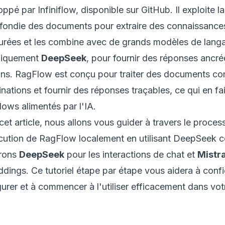
ppé par Infiniflow, disponible sur
GitHub
. Il exploite
fondie des documents pour extraire des connaissances
turées et les combine avec de grands modèles de lang
fiquement
DeepSeek
, pour fournir des réponses ancr
ions. RagFlow est conçu pour traiter des documents com
inations et fournir des réponses traçables, ce qui en fai
ows alimentés par l'IA.
et article, nous allons vous guider à travers le process
cution de RagFlow localement en utilisant DeepSee
erons
DeepSeek
pour les interactions de chat et
Mistra
ings. Ce tutoriel étape par étape vous aidera à config
gurer et à commencer à l'utiliser efficacement dans vo