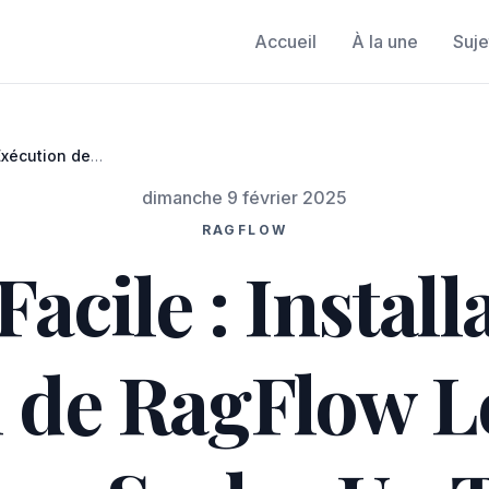
Accueil
À la une
Suje
 Exécution de
epSeek - Un
dimanche 9 février 2025
RAGFLOW
acile : Install
 de RagFlow 