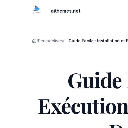
aithemes.net
/
Perspectives
/
Guide Facile : Installation et
RagFlow Localement avec De
Publié le
Tutoriel Complet
Guide F
Exécution