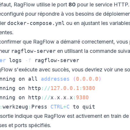
faut, RagFlow utilise le port
80
pour le service HTTP.
reconfiguré pour répondre à vos besoins de déploiemen
hier
docker-compose.yml
ou en ajustant les variabl
entes.
confirmer que RagFlow a démarré correctement, vous p
neur
ragflow-server
en utilisant la commande suiva
er
 logs 
-f
Flow s'exécute avec succès, vous devriez voir une sorti
nning
 on all 
addresses
(
0.0
.0
.0
)
nning
 on http
:
/
/
127.0
.0
.1
:
9380
nning
 on http
:
/
/
x
.
x
.
x
.
x
:
9380
:
werkzeug
:
Press
CTRL
+
C
sortie indique que RagFlow est activement en train de 
es et ports spécifiés.