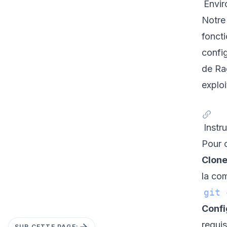
Envir
Notre
fonct
config
de Ra
explo
Instru
Pour 
Clone
la co
git
Confi
requis
SUR CETTE PAGE: