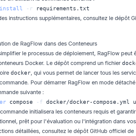
install
-r
des instructions supplémentaires, consultez le dépôt
G
tion de RagFlow dans des Conteneurs
implifier le processus de déploiement, RagFlow peut êt
onteneurs Docker. Le dépôt comprend un fichier
dock
toire
docker
, qui vous permet de lancer tous les serv
 commande. Pour démarrer RagFlow en mode détaché (en
mmande suivante :
er
 compose 
-f
 docker/docker-compose.yml 
 commande initialisera les conteneurs requis et garant
ionnel, prêt pour l'évaluation ou l'intégration dans v
ctions détaillées, consultez le dépôt
GitHub officiel d