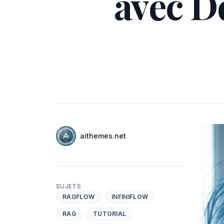
avec D
Auteurs
Nom
aithemes.net
Twitter
SUJETS
RAGFLOW
INFINIFLOW
RAG
TUTORIAL