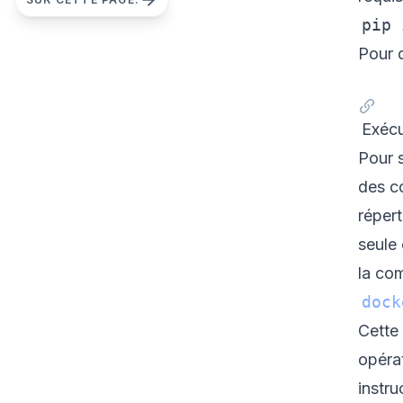
pip 
Pour 
Exécu
Pour s
des c
réper
seule
la co
dock
Cette
opérat
instru