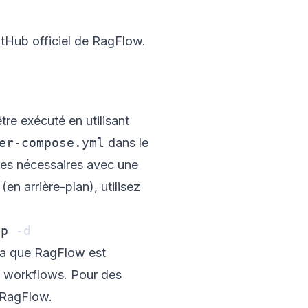
itHub officiel de RagFlow
.
re exécuté en utilisant
er-compose.yml
dans le
ices nécessaires avec une
 arrière-plan), utilisez
up 
-d
ira que RagFlow est
os workflows. Pour des
e RagFlow
.