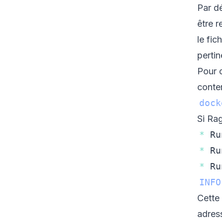
Par dé
être 
le fic
pertin
Pour 
conte
dock
Si Rag
*
Ru
*
Ru
*
Ru
INFO
Cette 
adress