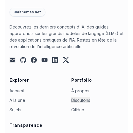
ai-development
(
2
)
ai-in-education
(
2
)
aithemes.net
ai-performance
(
2
)
ai-reasoning
(
2
)
ai-workflows
(
2
)
automation
(
2
)
Découvrez les derniers concepts d'IA, des guides
approfondis sur les grands modèles de langage (LLMs) et
autonomous-agents
(
2
)
benchmark
(
2
)
des applications pratiques de l'IA. Restez en tête de la
camel-ai
(
2
)
chatbot
(
2
)
chatgpt-pro
(
2
)
révolution de l'intelligence artificielle.
chinese
(
2
)
cli-tools
(
2
)
code-editing
(
2
)
github
facebook
youtube
linkedin
x
mail
code-search
(
2
)
codestral
(
2
)
cohere
(
2
)
command-line
(
2
)
cost-efficiency
(
2
)
Explorer
Portfolio
dall-e-3
(
2
)
data
(
2
)
data-analysis
(
2
)
Accueil
À propos
decision-making
(
2
)
deepseek-ai
(
2
)
À la une
Discutons
deepseek-v3
(
2
)
document-inlining
(
2
)
Sujets
GitHub
document-understanding
(
2
)
e2b
(
2
)
english
(
2
)
evaluation
(
2
)
google-gemini
(
2
)
gpt-4
(
2
)
Transparence
html
(
2
)
hugging-face
(
2
)
huggingface
(
2
)