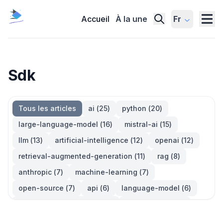
Accueil
À la une
Fr
Sdk
Tous les articles
ai
(
25
)
python
(
20
)
large-language-model
(
16
)
mistral-ai
(
15
)
llm
(
13
)
artificial-intelligence
(
12
)
openai
(
12
)
retrieval-augmented-generation
(
11
)
rag
(
8
)
anthropic
(
7
)
machine-learning
(
7
)
open-source
(
7
)
api
(
6
)
language-model
(
6
)
large-language-models
(
6
)
generative-ai
(
5
)
information-retrieval
(
5
)
reinforcement-learning
(
5
)