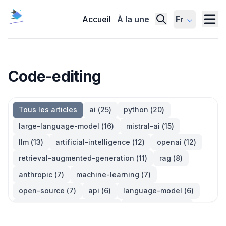
Accueil
À la une
Fr
Code-editing
Tous les articles
ai
(
25
)
python
(
20
)
large-language-model
(
16
)
mistral-ai
(
15
)
llm
(
13
)
artificial-intelligence
(
12
)
openai
(
12
)
retrieval-augmented-generation
(
11
)
rag
(
8
)
anthropic
(
7
)
machine-learning
(
7
)
open-source
(
7
)
api
(
6
)
language-model
(
6
)
large-language-models
(
6
)
generative-ai
(
5
)
information-retrieval
(
5
)
reinforcement-learning
(
5
)