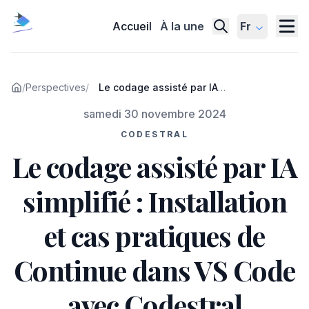
Accueil
À la une
Fr
/
Perspectives
/
Le codage assisté par IA
simplifié : Installation et cas
Publié le
samedi 30 novembre 2024
pratiques de Continue dans
VS Code avec Codestral
CODESTRAL
Le codage assisté par IA
simplifié : Installation
et cas pratiques de
Continue dans VS Code
avec Codestral