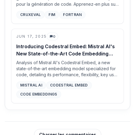
pour la génération de code. Apprenez-en plus sur
ses capacités multilingues, ses performances et
CRUXEVAL
FIM
FORTRAN
son accessibilité.
JUN 17, 2025
0
Commentaires
Introducing Codestral Embed: Mistral AI's
New State-of-the-Art Code Embedding
Model
Analysis of Mistral AI's Codestral Embed, a new
state-of-the-art embedding model specialized for
code, detailing its performance, flexibility, key use
cases like RAG and semantic search, and
MISTRAL AI
CODESTRAL EMBED
availability.
CODE EMBEDDINGS
Charger les commentaires