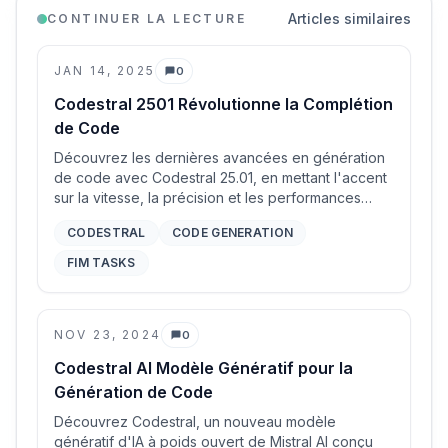
Articles similaires
CONTINUER LA LECTURE
JAN 14, 2025
0
Commentaires
Codestral 2501 Révolutionne la Complétion
de Code
Découvrez les dernières avancées en génération
de code avec Codestral 25.01, en mettant l'accent
sur la vitesse, la précision et les performances
améliorées dans les tâches de remplissage au
CODESTRAL
CODE GENERATION
milieu (FIM).
FIM TASKS
NOV 23, 2024
0
Commentaires
Codestral AI Modèle Génératif pour la
Génération de Code
Découvrez Codestral, un nouveau modèle
génératif d'IA à poids ouvert de Mistral AI conçu