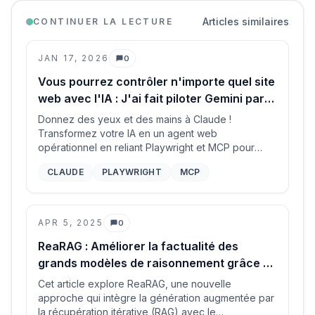
Articles similaires
CONTINUER LA LECTURE
JAN 17, 2026
0
Commentaires
Vous pourrez contrôler n'importe quel site
web avec l'IA : J'ai fait piloter Gemini par
Claude et c'est époustouflant
Donnez des yeux et des mains à Claude !
Transformez votre IA en un agent web
opérationnel en reliant Playwright et MCP pour
automatiser n'importe quel site web, contourner les
CLAUDE
PLAYWRIGHT
MCP
connexions complexes et créer de puissants flux
de travail basés sur le navigateur.
APR 5, 2025
0
Commentaires
ReaRAG : Améliorer la factualité des
grands modèles de raisonnement grâce au
raisonnement guidé par les
Cet article explore ReaRAG, une nouvelle
connaissances
approche qui intègre la génération augmentée par
la récupération itérative (RAG) avec le