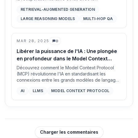
raisonnement guidé par les connaissances afin
RETRIEVAL-AUGMENTED GENERATION
d’améliorer la factualité et la robustesse des
grands modèles de raisonnement (LRM) dans les
LARGE REASONING MODELS
MULTI-HOP QA
tâches de réponse aux questions à plusieurs
étapes.
MAR 28, 2025
0
Commentaires
Libérer la puissance de l'IA : Une plongée
en profondeur dans le Model Context
Protocol (MCP)
Découvrez comment le Model Context Protocol
(MCP) révolutionne l'IA en standardisant les
connexions entre les grands modèles de langage
(LLM) et les outils externes, permettant une
AI
LLMS
MODEL CONTEXT PROTOCOL
intégration transparente et des capacités
améliorées.
Charger les commentaires