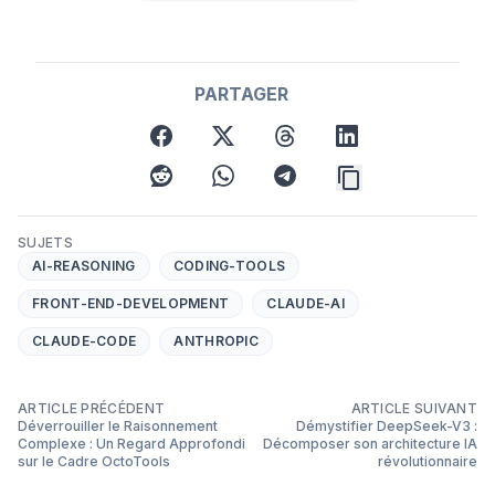
PARTAGER
facebook
x
threads
linkedin
reddit
whatsapp
telegram
SUJETS
AI-REASONING
CODING-TOOLS
FRONT-END-DEVELOPMENT
CLAUDE-AI
CLAUDE-CODE
ANTHROPIC
ARTICLE PRÉCÉDENT
ARTICLE SUIVANT
Déverrouiller le Raisonnement
Démystifier DeepSeek-V3 :
Complexe : Un Regard Approfondi
Décomposer son architecture IA
sur le Cadre OctoTools
révolutionnaire