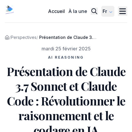
Accueil
À la une
Fr
/
Perspectives
/
Présentation de Claude 3.7
Sonnet et Claude Code :
Publié le
mardi 25 février 2025
Révolutionner le
raisonnement et le codage
AI REASONING
en IA
Présentation de Claude
3.7 Sonnet et Claude
Code : Révolutionner le
raisonnement et le
codage en IA