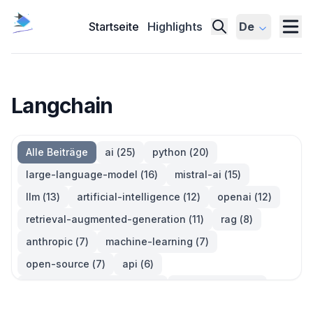
Startseite
Highlights
De
Langchain
Alle Beiträge
ai
(
25
)
python
(
20
)
large-language-model
(
16
)
mistral-ai
(
15
)
llm
(
13
)
artificial-intelligence
(
12
)
openai
(
12
)
retrieval-augmented-generation
(
11
)
rag
(
8
)
anthropic
(
7
)
machine-learning
(
7
)
open-source
(
7
)
api
(
6
)
large-language-models
(
6
)
generative-ai
(
5
)
information-retrieval
(
5
)
reinforcement-learning
(
5
)