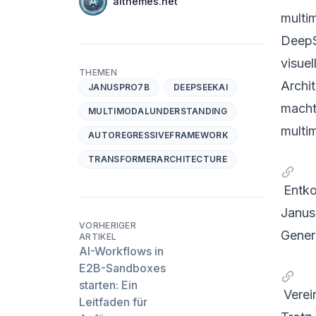
Name
aithemes.net
Twitter
multi
DeepS
visue
THEMEN
Archit
JANUSPRO7B
DEEPSEEKAI
macht
MULTIMODALUNDERSTANDING
multi
AUTOREGRESSIVEFRAMEWORK
TRANSFORMERARCHITECTURE
Entko
JanusP
VORHERIGER
Generi
ARTIKEL
AI-Workflows in
E2B-Sandboxes
starten: Ein
Verei
Leitfaden für