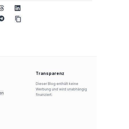
threads
linkedin
p
telegram
Transparenz
Dieser Blog enthält keine
Werbung und wird unabhängig
en
finanziert.