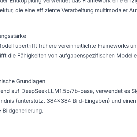
 der Entkopplung verwendet das Framework eine einzi
ektur, die eine effiziente Verarbeitung multimodaler A
ungsstärke
dell übertrifft frühere vereinheitlichte Frameworks un
rifft die Fähigkeiten von aufgabenspezifischen Modelle
nische Grundlagen
rend auf DeepSeekLLM1.5b/7b-base, verwendet es SigL
ändnis (unterstützt 384x384 Bild-Eingaben) und einen 
e Bildgenerierung.