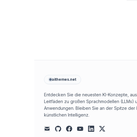
aithemes.net
Entdecken Sie die neuesten KI-Konzepte, aus
Leitfäden zu großen Sprachmodellen (LLMs) u
Anwendungen. Bleiben Sie an der Spitze der 
künstlichen Intelligenz.
github
facebook
youtube
linkedin
x
mail