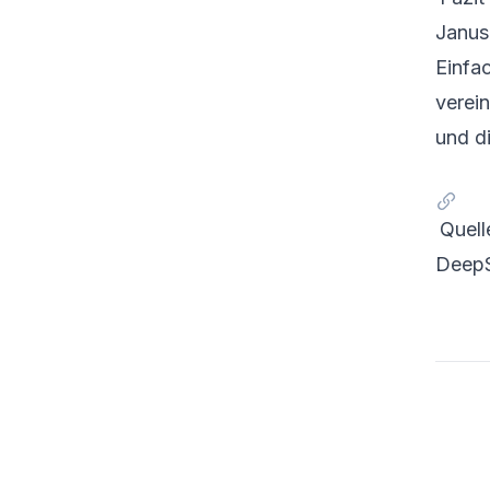
JanusP
Einfac
verei
und d
Quell
DeepS