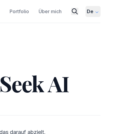
Portfolio
Über mich
De
Seek AI
das darauf abzielt,