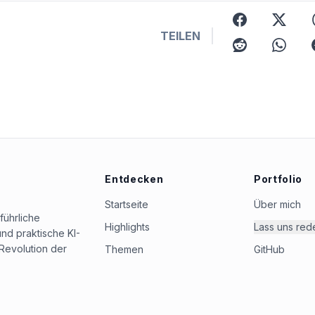
facebook
x
TEILEN
reddit
whatsap
Entdecken
Portfolio
Startseite
Über mich
führliche
Highlights
Lass uns red
nd praktische KI-
Revolution der
Themen
GitHub