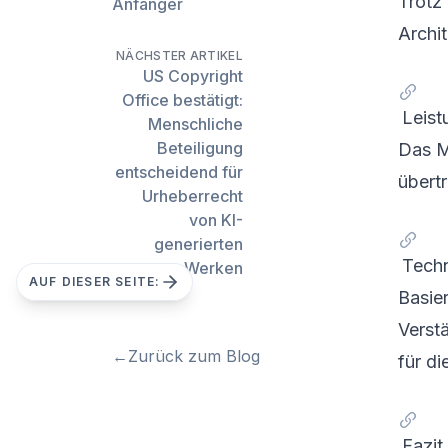
Trotz
Anfänger
Archit
NÄCHSTER ARTIKEL
US Copyright
Office bestätigt:
Leist
Menschliche
Beteiligung
Das Mo
entscheidend für
übert
Urheberrecht
von KI-
generierten
Tech
Werken
AUF DIESER SEITE:
Basie
Verst
←
Zurück zum Blog
für di
Fazit