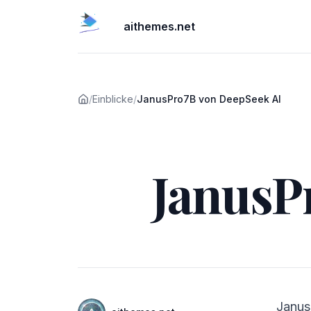
aithemes.net
/
Einblicke
/
JanusPro7B von DeepSeek AI
Veröffentlicht am
JanusP
Autoren
Janus