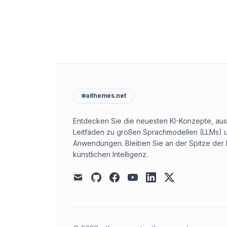
aithemes.net
Entdecken Sie die neuesten KI-Konzepte, aus
Leitfäden zu großen Sprachmodellen (LLMs) u
Anwendungen. Bleiben Sie an der Spitze der 
künstlichen Intelligenz.
github
facebook
youtube
linkedin
x
mail