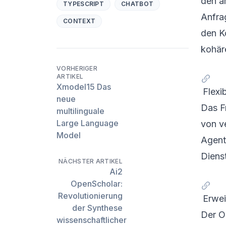
den a
TYPESCRIPT
CHATBOT
Anfra
CONTEXT
den K
kohär
VORHERIGER
ARTIKEL
Xmodel15 Das
Flexi
neue
Das F
multilinguale
Large Language
von v
Model
Agent
Diens
NÄCHSTER ARTIKEL
Ai2
OpenScholar:
Revolutionierung
Erwei
der Synthese
Der Or
wissenschaftlicher