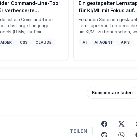
ider Command-Line-Tool
Ein gestapelter Lernsta
ür verbesserte
für KI/ML mit Fokus auf
odeproduktivität
LLMs
ider ist ein Command-Line-
Erkunden Sie einen gestape
ool, das Large Language
Lernstapel von Lernbereiche
odels (LLMs) für Pair
um KI/ML zu beherrschen, w
rogramming in lokalen Git-
jede Schicht auf den Grundl
AIDER
CSS
CLAUDE
AI
AI AGENT
APIS
epositories nutzt. Es erleichtert
darunter aufbaut und Sie da
as Bearbeiten, Generieren und
führt, effektiv mit LLMs zu
efactoring von Code direkt im
arbeiten.
epository.
Kommentare laden
facebook
x
TEILEN
reddit
whatsap