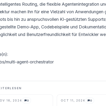
ntelligentes Routing, die flexible Agentenintegration u
tektur machen ihn für eine Vielzahl von Anwendungen 
ots bis hin zu anspruchsvollen KI-gestützten Support
tgestellte Demo-App, Codebeispiele und Dokumentatio
lichkeit und Benutzerfreundlichkeit für Entwickler wei
e(n):
bs/multi-agent-orchestrator
EITERLESEN
OV 16, 2024
OCT 11, 2024
0
0
Kommentare
Kommentare