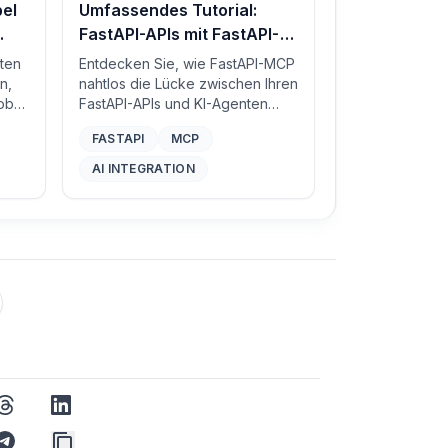
pel
Umfassendes Tutorial:
FastAPI-APIs mit FastAPI-
MCP in intelligente
lten
Entdecken Sie, wie FastAPI-MCP
Werkzeuge verwandeln
n,
nahtlos die Lücke zwischen Ihren
obei
FastAPI-APIs und KI-Agenten
agen
schließt. Dieses umfassende
FASTAPI
MCP
zu
Tutorial behandelt Einrichtung,
Sicherheit, Bereitstellung und
AI INTEGRATION
reale Anwendungsfälle und
befähigt Sie, mühelos intelligente
Anwendungen zu erstellen.
threads
linkedin
p
telegram