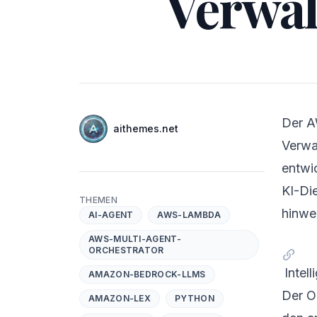
Verwal
Autoren
Der AW
Name
aithemes.net
Twitter
Verwa
entwic
KI-Di
THEMEN
hinwe
AI-AGENT
AWS-LAMBDA
AWS-MULTI-AGENT-
ORCHESTRATOR
Intel
AMAZON-BEDROCK-LLMS
Der O
AMAZON-LEX
PYTHON