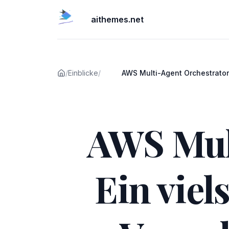
aithemes.net
/
Einblicke
/
AWS Multi-Agent Orchestrator:
vielseitiges Framework zur Verwa
Veröffentlicht am
KI-Agenten
AWS Mult
Ein viel