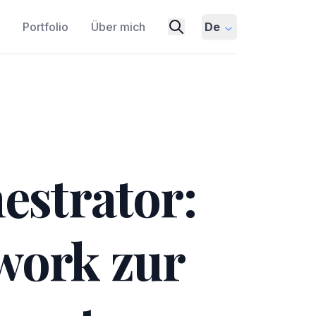
Portfolio
Über mich
De
estrator:
ework zur