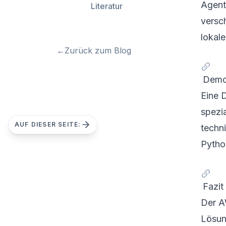
Agent
Literatur
versc
lokal
←
Zurück zum Blog
Demo
Eine 
spezi
AUF DIESER SEITE:
techn
Pytho
Fazit
Der A
Lösun