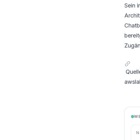
Sein i
Archi
Chatb
berei
Zugäng
Quell
awsla
W
N