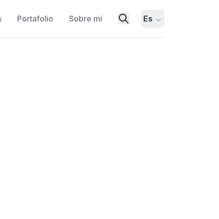
s
Portafolio
Sobre mí
Es
ilingüe
N UNION LANGUAGES
IVEN
EVALUATION FRAMEWORK
MULTILINGUAL MODELS
AINING FRAMEWORK
B, un modelo de lenguaje IA multilingüe
ión Europea.