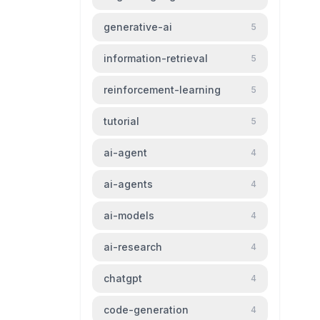
generative-ai
5
information-retrieval
5
reinforcement-learning
5
tutorial
5
ai-agent
4
ai-agents
4
ai-models
4
ai-research
4
chatgpt
4
code-generation
4