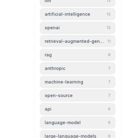
llm
13
artificial-intelligence
12
openai
12
retrieval-augmented-generation
11
rag
8
anthropic
7
machine-learning
7
open-source
7
api
6
language-model
6
large-language-models
6