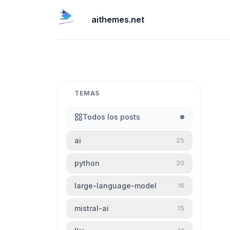
aithemes.net
TEMAS
Todos los posts
ai
25
python
20
large-language-model
16
mistral-ai
15