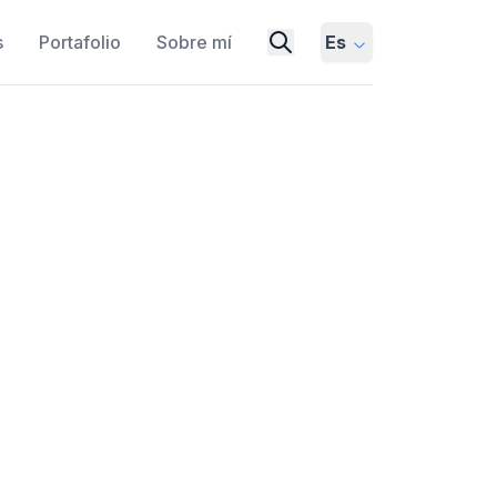
s
Portafolio
Sobre mí
Es
AI Agents
I AGENTS API
CLIENT LIBRARY
PYTHON
PYTHON CODE
PROGRAMMING LANGUAGE
WIKIPEDIA
al AI Agents