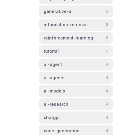
generative-ai
5
information-retrieval
5
reinforcement-learning
5
tutorial
5
ai-agent
4
ai-agents
4
ai-models
4
ai-research
4
chatgpt
4
code-generation
4