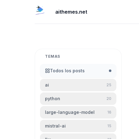
aithemes.net
TEMAS
Todos los posts
ai
25
python
20
large-language-model
16
mistral-ai
15