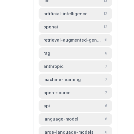
llm
13
artificial-intelligence
12
openai
12
retrieval-augmented-generation
11
rag
8
anthropic
7
machine-learning
7
open-source
7
api
6
language-model
6
large-language-models
6