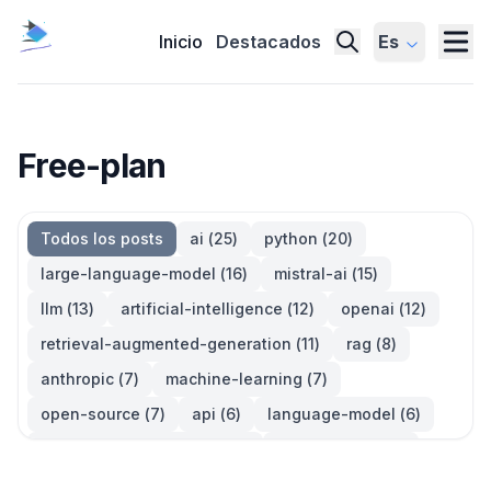
Inicio
Destacados
Es
Free-plan
Todos los posts
ai
(
25
)
python
(
20
)
large-language-model
(
16
)
mistral-ai
(
15
)
llm
(
13
)
artificial-intelligence
(
12
)
openai
(
12
)
retrieval-augmented-generation
(
11
)
rag
(
8
)
anthropic
(
7
)
machine-learning
(
7
)
open-source
(
7
)
api
(
6
)
language-model
(
6
)
large-language-models
(
6
)
generative-ai
(
5
)
information-retrieval
(
5
)
reinforcement-learning
(
5
)