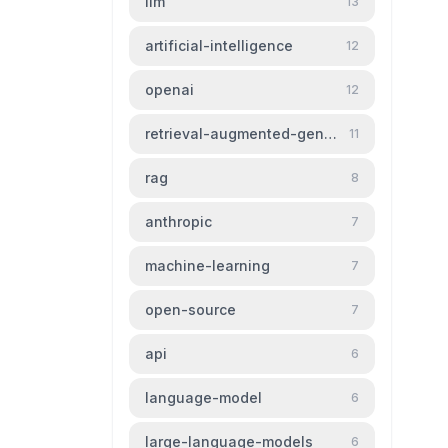
llm
13
artificial-intelligence
12
openai
12
retrieval-augmented-generation
11
rag
8
anthropic
7
machine-learning
7
open-source
7
api
6
language-model
6
large-language-models
6