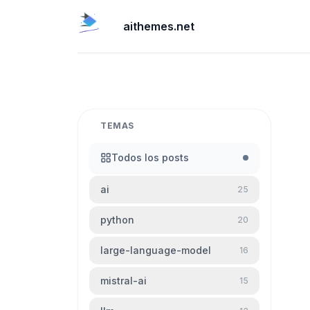
aithemes.net
TEMAS
Todos los posts
ai
25
python
20
large-language-model
16
mistral-ai
15