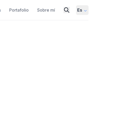
s
Portafolio
Sobre mí
Es
odelos de razonamiento
 conocimiento
ODELS
MULTI-HOP QA
 que integra la generación aumentada
uiado por conocimiento para mejorar la
(LRM) en tareas de respuesta a preguntas