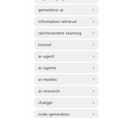
generative-ai
5
information-retrieval
5
reinforcement-learning
5
tutorial
5
ai-agent
4
ai-agents
4
ai-models
4
ai-research
4
chatgpt
4
code-generation
4