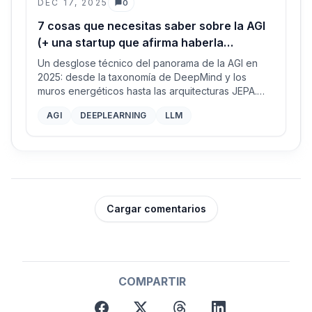
DEC 17, 2025
0
Comentarios
7 cosas que necesitas saber sobre la AGI
(+ una startup que afirma haberla
resuelto)
Un desglose técnico del panorama de la AGI en
2025: desde la taxonomía de DeepMind y los
muros energéticos hasta las arquitecturas JEPA.
Además, un vistazo a la audaz afirmación de
AGI
DEEPLEARNING
LLM
Integral AI sobre el "primer modelo capaz de AGI".
Cargar comentarios
COMPARTIR
facebook
x
threads
linkedin