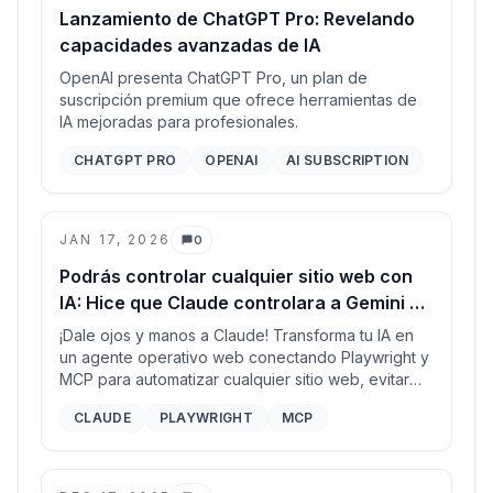
Lanzamiento de ChatGPT Pro: Revelando
capacidades avanzadas de IA
OpenAI presenta ChatGPT Pro, un plan de
suscripción premium que ofrece herramientas de
IA mejoradas para profesionales.
CHATGPT PRO
OPENAI
AI SUBSCRIPTION
JAN 17, 2026
0
Comentarios
Podrás controlar cualquier sitio web con
IA: Hice que Claude controlara a Gemini y
es alucinante
¡Dale ojos y manos a Claude! Transforma tu IA en
un agente operativo web conectando Playwright y
MCP para automatizar cualquier sitio web, evitar
inicios de sesión complejos y crear potentes flujos
CLAUDE
PLAYWRIGHT
MCP
de trabajo basados en el navegador.