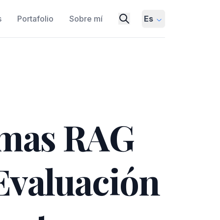
s
Portafolio
Sobre mí
Es
emas RAG
Evaluación