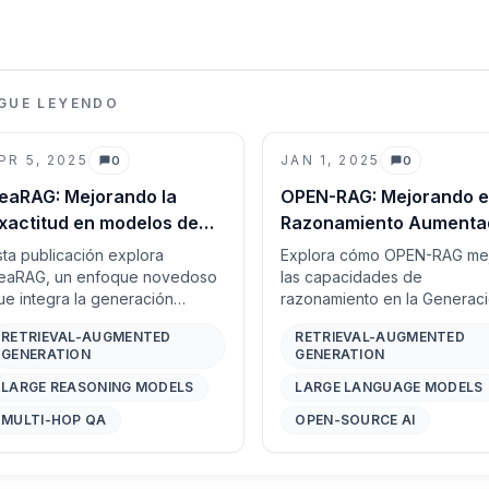
IGUE LEYENDO
PR 5, 2025
JAN 1, 2025
0
0
Comentarios
Comentarios
eaRAG: Mejorando la
OPEN-RAG: Mejorando e
xactitud en modelos de
Razonamiento Aumenta
azonamiento grandes con
por Recuperación con
sta publicación explora
Explora cómo OPEN-RAG me
azonamiento guiado por
Modelos de Lenguaje
eaRAG, un enfoque novedoso
las capacidades de
ue integra la generación
razonamiento en la Generac
onocimiento
Grandes de Código Abie
umentada por recuperación
Aumentada por Recuperació
RETRIEVAL-AUGMENTED
RETRIEVAL-AUGMENTED
terativa (RAG) con el
(RAG) utilizando Modelos de
GENERATION
GENERATION
azonamiento guiado por
Lenguaje Grandes (LLMs) d
onocimiento para mejorar la
código abierto, superando a
LARGE REASONING MODELS
LARGE LANGUAGE MODELS
xactitud y la robustez de los
modelos más avanzados en
MULTI-HOP QA
OPEN-SOURCE AI
arge Reasoning Models (LRM)
precisión y velocidad.
n tareas de respuesta a
reguntas de múltiples saltos.