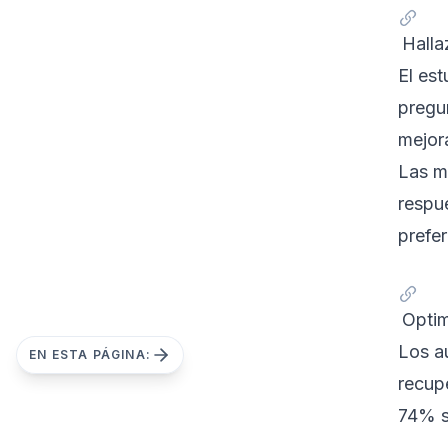
Hall
El es
pregu
mejor
Las m
respu
prefe
Optim
Los a
EN ESTA PÁGINA:
recup
74% s