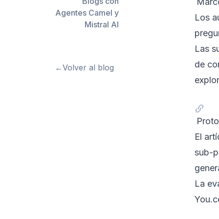
Blogs con
Marco
Agentes Camel y
Los a
Mistral AI
pregun
Las su
de co
←
Volver al blog
explo
Proto
El ar
sub-pr
gener
La ev
You.c