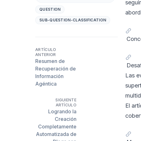
segui
QUESTION
abord
SUB-QUESTION-CLASSIFICATION
Conce
ARTÍCULO
ANTERIOR
Resumen de
Desaf
Recuperación de
Las e
Información
Agéntica
superf
multi
SIGUIENTE
El ar
ARTÍCULO
Logrando la
cober
Creación
Completamente
Automatizada de