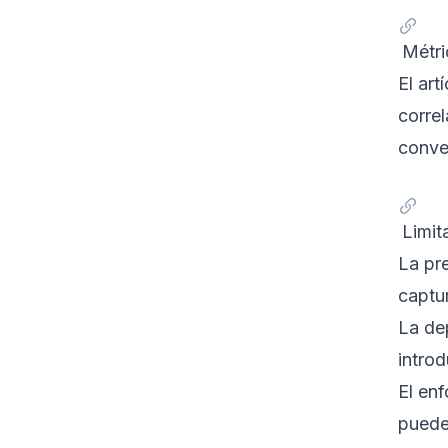
Métri
El ar
corre
conve
Limit
La pr
captu
La de
intro
El en
puede