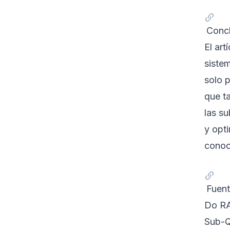
Concl
El art
siste
solo 
que t
las s
y opt
conoc
Fuent
Do RA
Sub-Q