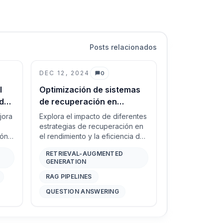
Posts relacionados
DEC 12, 2024
0
Comentarios
l
Optimización de sistemas
do
de recuperación en
pipelines RAG
jora
Explora el impacto de diferentes
estrategias de recuperación en
ión
el rendimiento y la eficiencia de
rto
n
los sistemas de Generación
RETRIEVAL-AUGMENTED
Aumentada por Recuperación
GENERATION
e
(RAG) en tareas posteriores
 los
como Preguntas y Respuestas
RAG PIPELINES
(QA) y QA atribuida.
QUESTION ANSWERING