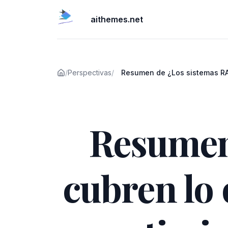
aithemes.net
/
Perspectivas
/
Resumen de ¿Los sistemas RA
que importa? Evaluación y opt
Publicado el
respuestas con cobertura de 
Resumen
cubren lo