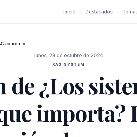
Inicio
Destacados
Tema
G cubren lo
imización de
lunes, 28 de octubre de 2024
sub-preguntas
RAG SYSTEM
 de ¿Los sist
 que importa? 