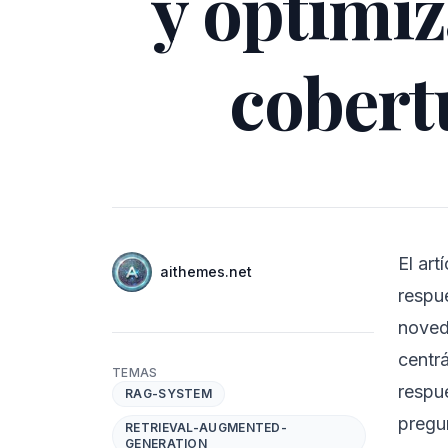
y optimiz
cobert
Autores
El ar
Nombre
aithemes.net
Twitter
respu
noved
centr
TEMAS
respu
RAG-SYSTEM
pregun
RETRIEVAL-AUGMENTED-
GENERATION