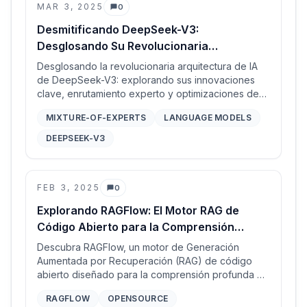
con la recuperación tradicional de fragmentos
MAR 3, 2025
0
Comentarios
contiguos.
Desmitificando DeepSeek-V3:
Desglosando Su Revolucionaria
Arquitectura de IA
Desglosando la revolucionaria arquitectura de IA
de DeepSeek-V3: explorando sus innovaciones
clave, enrutamiento experto y optimizaciones de
inferencia paso a paso. Esta publicación
MIXTURE-OF-EXPERTS
LANGUAGE MODELS
profundiza en las matemáticas y mecanismos que
impulsan su eficiencia y escalabilidad.
DEEPSEEK-V3
FEB 3, 2025
0
Comentarios
Explorando RAGFlow: El Motor RAG de
Código Abierto para la Comprensión
Profunda de Documentos
Descubra RAGFlow, un motor de Generación
Aumentada por Recuperación (RAG) de código
abierto diseñado para la comprensión profunda de
documentos, el preprocesamiento y las
RAGFLOW
OPENSOURCE
capacidades de búsqueda impulsadas por IA.