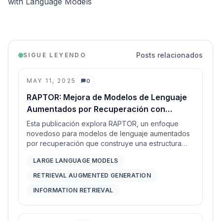
with Language Models
Posts relacionados
SIGUE LEYENDO
MAY 11, 2025
0
Comentarios
RAPTOR: Mejora de Modelos de Lenguaje
Aumentados por Recuperación con
Conocimiento Organizado en Árbol
Esta publicación explora RAPTOR, un enfoque
novedoso para modelos de lenguaje aumentados
por recuperación que construye una estructura
jerárquica de árbol de documentos mediante
LARGE LANGUAGE MODELS
incrustación, agrupamiento y resumen recursivos.
Este método permite la recuperación de
RETRIEVAL AUGMENTED GENERATION
información en diferentes niveles de abstracción,
INFORMATION RETRIEVAL
mejorando significativamente el rendimiento en
tareas complejas de respuesta a preguntas que
involucran documentos extensos en comparación