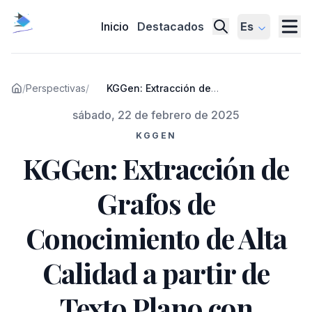
Inicio
Destacados
Es
/
Perspectivas
/
KGGen: Extracción de
Grafos de Conocimiento de
Publicado el
sábado, 22 de febrero de 2025
Alta Calidad a partir de
Texto Plano con Modelos de
KGGEN
Lenguaje
KGGen: Extracción de
Grafos de
Conocimiento de Alta
Calidad a partir de
Texto Plano con