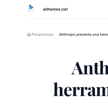
aithemes.net
/
Perspectivas
/
Anthropic presenta una herr
análisis para Claude
Publicado el
Anth
herrami