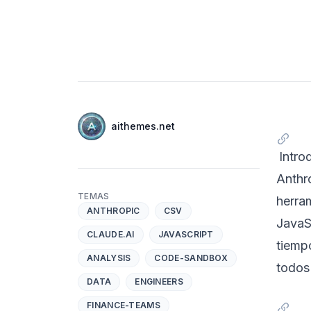
Autores
Nombre
aithemes.net
Twitter
Intro
Anthr
TEMAS
herram
ANTHROPIC
CSV
JavaSc
CLAUDE.AI
JAVASCRIPT
tiemp
ANALYSIS
CODE-SANDBOX
todos 
DATA
ENGINEERS
FINANCE-TEAMS