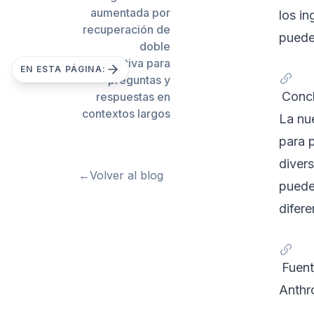
aumentada por
los in
recuperación de
puede
doble
perspectiva para
EN ESTA PÁGINA:
preguntas y
Concl
respuestas en
contextos largos
La nu
para 
diver
←
Volver al blog
puede 
difer
Fuent
Anthr