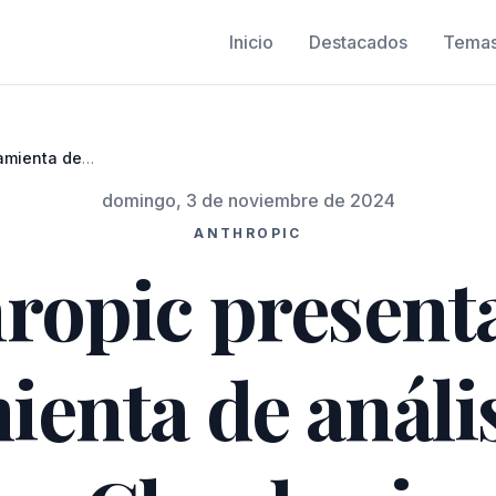
Inicio
Destacados
Tema
amienta de
.ai
domingo, 3 de noviembre de 2024
ANTHROPIC
ropic present
enta de análi