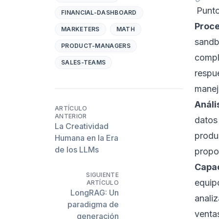
Punto
FINANCIAL-DASHBOARD
Proce
MARKETERS
MATH
sandb
PRODUCT-MANAGERS
comple
SALES-TEAMS
respu
manej
Análi
ARTÍCULO
ANTERIOR
datos
La Creatividad
produc
Humana en la Era
de los LLMs
propo
Capac
SIGUIENTE
equip
ARTÍCULO
LongRAG: Un
analiz
paradigma de
venta
generación