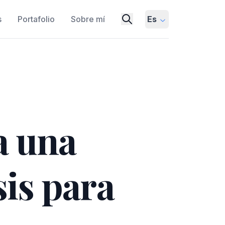
s
Portafolio
Sobre mí
Es
a una
sis para