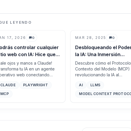
IGUE LEYENDO
AN 17, 2026
MAR 28, 2025
0
0
Comentarios
Comentarios
odrás controlar cualquier
Desbloqueando el Pode
itio web con IA: Hice que
la IA: Una Inmersión
laude controlara a Gemini
Profunda en el Protocol
Dale ojos y manos a Claude!
Descubre cómo el Protocol
 es alucinante
de Contexto del Modelo
ransforma tu IA en un agente
Contexto del Modelo (MCP) 
perativo web conectando
revolucionando la IA al
(MCP)
laywright y MCP para
estandarizar las conexiones
CLAUDE
PLAYWRIGHT
AI
LLMS
utomatizar cualquier sitio web,
entre los grandes modelos 
vitar inicios de sesión
lenguaje (LLM) y las
MCP
MODEL CONTEXT PROTOC
omplejos y crear potentes
herramientas externas,
lujos de trabajo basados en el
permitiendo una integración
avegador.
perfecta y capacidades
mejoradas.