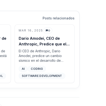
Posts relacionados
MAR 16, 2025
0
Comentarios
r de
Dario Amodei, CEO de
Anthropic, Predice que el
o
90% del Código Será
o de
El CEO de Anthropic, Dario
Generado por IA en 3-6
está
Amodei, predice un cambio
sísmico en el desarrollo de
Meses
software, pronosticando que la
AI
CODING
de
IA escribirá el 90% del código
en tres a seis meses, y casi todo
OL
SOFTWARE DEVELOPMENT
el código en un año. Este blog
explora las implicaciones de
esta predicción, los desafíos por
delante y lo que significa para el
futuro del trabajo en tecnología.