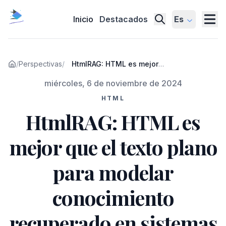
Inicio
Destacados
Es
/
Perspectivas
/
HtmlRAG: HTML es mejor
que el texto plano para
Publicado el
miércoles, 6 de noviembre de 2024
modelar conocimiento
recuperado en sistemas
HTML
RAG
HtmlRAG: HTML es
mejor que el texto plano
para modelar
conocimiento
recuperado en sistemas