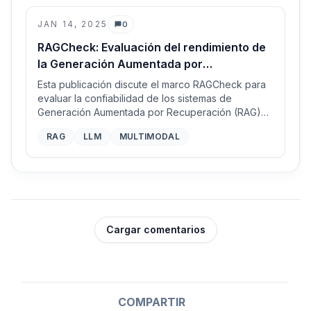
JAN 14, 2025
0
Comentarios
RAGCheck: Evaluación del rendimiento de
la Generación Aumentada por
Recuperación multimodal
Esta publicación discute el marco RAGCheck para
evaluar la confiabilidad de los sistemas de
Generación Aumentada por Recuperación (RAG)
multimodales, centrándose en métricas de
RAG
LLM
MULTIMODAL
relevancia y corrección para mitigar las
alucinaciones.
Cargar comentarios
COMPARTIR