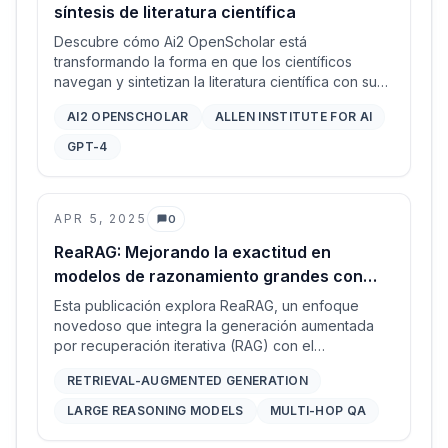
síntesis de literatura científica
Descubre cómo Ai2 OpenScholar está
transformando la forma en que los científicos
navegan y sintetizan la literatura científica con su
modelo de lenguaje aumentado por recuperación
AI2 OPENSCHOLAR
ALLEN INSTITUTE FOR AI
avanzada.
GPT-4
APR 5, 2025
0
Comentarios
ReaRAG: Mejorando la exactitud en
modelos de razonamiento grandes con
razonamiento guiado por conocimiento
Esta publicación explora ReaRAG, un enfoque
novedoso que integra la generación aumentada
por recuperación iterativa (RAG) con el
razonamiento guiado por conocimiento para
RETRIEVAL-AUGMENTED GENERATION
mejorar la exactitud y la robustez de los Large
Reasoning Models (LRM) en tareas de respuesta a
LARGE REASONING MODELS
MULTI-HOP QA
preguntas de múltiples saltos.