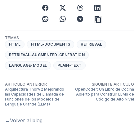
facebook
x
threads
linkedin
reddit
whatsapp
telegram
TEMAS
HTML
HTML-DOCUMENTS
RETRIEVAL
RETRIEVAL-AUGMENTED-GENERATION
LANGUAGE-MODEL
PLAIN-TEXT
ARTÍCULO ANTERIOR
SIGUIENTE ARTÍCULO
Arquitectura ThorV2 Mejorando
OpenCoder: Un Libro de Cocina
las Capacidades de Llamada de
Abierto para Construir LLMs de
Funciones de los Modelos de
Código de Alto Nivel
Lenguaje Grande (LLMs)
←
Volver al blog