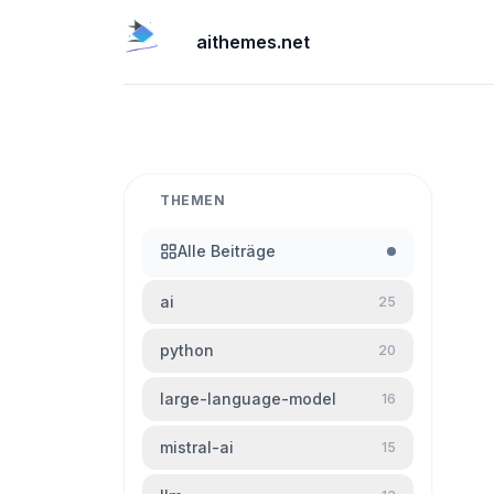
aithemes.net
THEMEN
Alle Beiträge
ai
25
python
20
large-language-model
16
mistral-ai
15