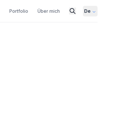
Portfolio
Über mich
De
e Language Model
HINESE
ENGLISH
FRENCH
PIQA_AR
UO TECHNOLOGY
E-COMMERCE
GENERATION
uales LLM, entwickelt vom AI Lab von
ale Verständnis und die Generierung zu
 Sprachen.