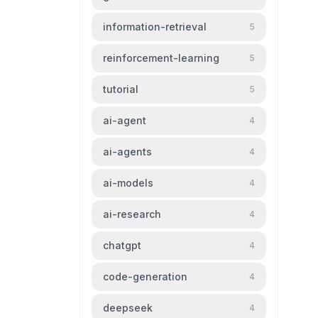
information-retrieval
5
reinforcement-learning
5
tutorial
5
ai-agent
4
ai-agents
4
ai-models
4
ai-research
4
chatgpt
4
code-generation
4
deepseek
4