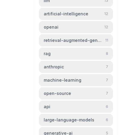
llm
13
artificial-intelligence
12
openai
12
retrieval-augmented-generation
11
rag
8
anthropic
7
machine-learning
7
open-source
7
api
6
large-language-models
6
generative-ai
5