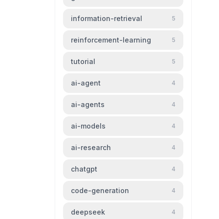
information-retrieval
5
reinforcement-learning
5
tutorial
5
ai-agent
4
ai-agents
4
ai-models
4
ai-research
4
chatgpt
4
code-generation
4
deepseek
4