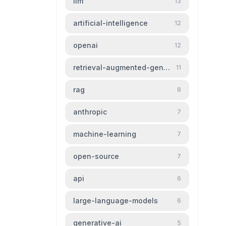
llm
13
artificial-intelligence
12
openai
12
retrieval-augmented-generation
11
rag
8
anthropic
7
machine-learning
7
open-source
7
api
6
large-language-models
6
generative-ai
5