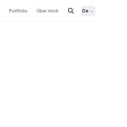
Portfolio
Über mich
De
nnen: Ich ließ Claude
WSER-AUTOMATISIERUNG
LLM
en Web-Agenten, indem du Playwright
n, komplexe Logins zu umgehen und