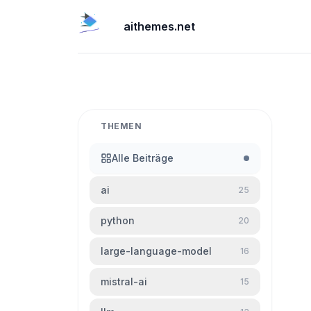
aithemes.net
THEMEN
Alle Beiträge
ai
25
python
20
large-language-model
16
mistral-ai
15