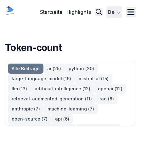
Startseite
Highlights
De
Token-count
Alle Beiträge
ai
(
25
)
python
(
20
)
large-language-model
(
16
)
mistral-ai
(
15
)
llm
(
13
)
artificial-intelligence
(
12
)
openai
(
12
)
retrieval-augmented-generation
(
11
)
rag
(
8
)
anthropic
(
7
)
machine-learning
(
7
)
open-source
(
7
)
api
(
6
)
large-language-models
(
6
)
generative-ai
(
5
)
information-retrieval
(
5
)
reinforcement-learning
(
5
)