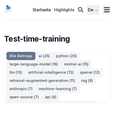
Startseite
Highlights
De
Test-time-training
Alle Beiträge
ai
(
25
)
python
(
20
)
large-language-model
(
16
)
mistral-ai
(
15
)
llm
(
13
)
artificial-intelligence
(
12
)
openai
(
12
)
retrieval-augmented-generation
(
11
)
rag
(
8
)
anthropic
(
7
)
machine-learning
(
7
)
open-source
(
7
)
api
(
6
)
large-language-models
(
6
)
generative-ai
(
5
)
information-retrieval
(
5
)
reinforcement-learning
(
5
)