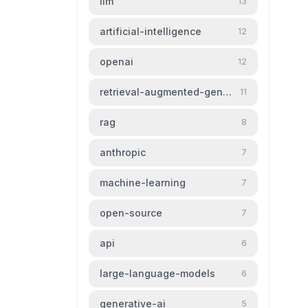
llm
13
artificial-intelligence
12
openai
12
retrieval-augmented-generation
11
rag
8
anthropic
7
machine-learning
7
open-source
7
api
6
large-language-models
6
generative-ai
5