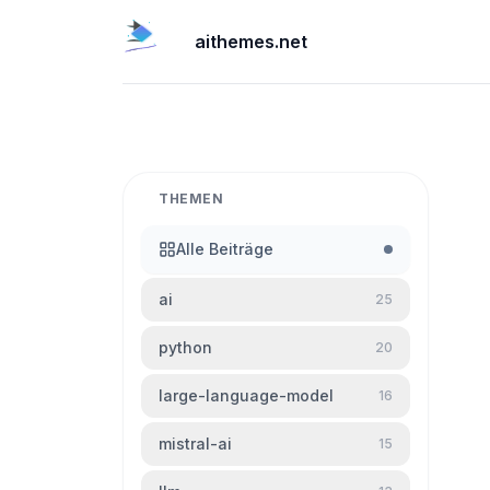
aithemes.net
THEMEN
Alle Beiträge
ai
25
python
20
large-language-model
16
mistral-ai
15