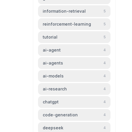
information-retrieval
5
reinforcement-learning
5
tutorial
5
ai-agent
4
ai-agents
4
ai-models
4
ai-research
4
chatgpt
4
code-generation
4
deepseek
4