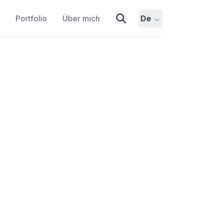
Portfolio
Über mich
De
ken
TION
TEST-TIME TRAINING
A AUGMENTATION
FINE-TUNING
ERTIBLE TRANSFORMATION
Training (TTT), um die Fähigkeiten von
en Denkens zu verbessern, mit einem
orpus (ARC) Benchmark.