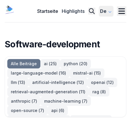
Startseite
Highlights
De
Software-development
Alle Beiträge
ai
(
25
)
python
(
20
)
large-language-model
(
16
)
mistral-ai
(
15
)
llm
(
13
)
artificial-intelligence
(
12
)
openai
(
12
)
retrieval-augmented-generation
(
11
)
rag
(
8
)
anthropic
(
7
)
machine-learning
(
7
)
open-source
(
7
)
api
(
6
)
large-language-models
(
6
)
generative-ai
(
5
)
information-retrieval
(
5
)
reinforcement-learning
(
5
)