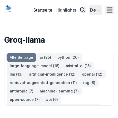
Startseite
Highlights
De
Groq-llama
Alle Beiträge
ai
(
25
)
python
(
20
)
large-language-model
(
16
)
mistral-ai
(
15
)
llm
(
13
)
artificial-intelligence
(
12
)
openai
(
12
)
retrieval-augmented-generation
(
11
)
rag
(
8
)
anthropic
(
7
)
machine-learning
(
7
)
open-source
(
7
)
api
(
6
)
large-language-models
(
6
)
generative-ai
(
5
)
information-retrieval
(
5
)
reinforcement-learning
(
5
)