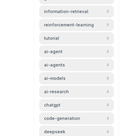
information-retrieval
5
reinforcement-learning
5
tutorial
5
ai-agent
4
ai-agents
4
ai-models
4
ai-research
4
chatgpt
4
code-generation
4
deepseek
4