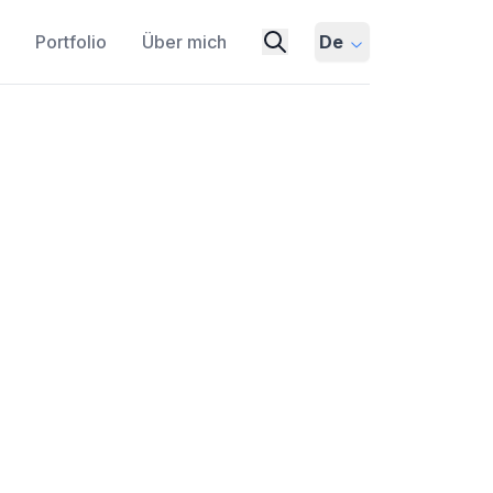
Portfolio
Über mich
De
 wann es veröffentlicht
REVOLUTION
MULTIMODAL AI
, multimodalen Fähigkeiten und einem
logbeitrag untersucht die neuesten
szeitplan für GPT-5 sowie Einblicke in
sten Generation.