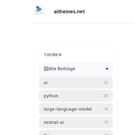
aithemes.net
THEMEN
Alle Beiträge
ai
25
python
20
large-language-model
16
mistral-ai
15