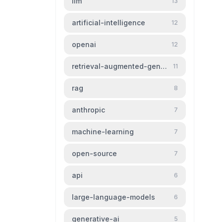
llm
13
artificial-intelligence
12
openai
12
retrieval-augmented-generation
11
rag
8
anthropic
7
machine-learning
7
open-source
7
api
6
large-language-models
6
generative-ai
5