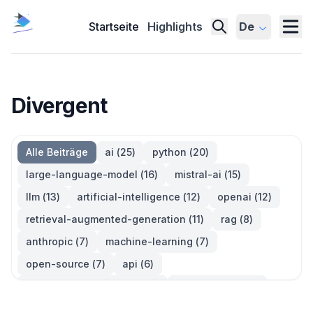
Startseite
Highlights
De
Divergent
Alle Beiträge
ai
(
25
)
python
(
20
)
large-language-model
(
16
)
mistral-ai
(
15
)
llm
(
13
)
artificial-intelligence
(
12
)
openai
(
12
)
retrieval-augmented-generation
(
11
)
rag
(
8
)
anthropic
(
7
)
machine-learning
(
7
)
open-source
(
7
)
api
(
6
)
large-language-models
(
6
)
generative-ai
(
5
)
information-retrieval
(
5
)
reinforcement-learning
(
5
)