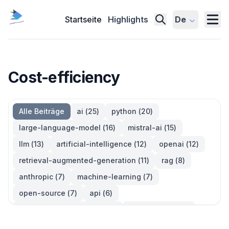
Startseite
Highlights
De
Cost-efficiency
Alle Beiträge
ai
(
25
)
python
(
20
)
large-language-model
(
16
)
mistral-ai
(
15
)
llm
(
13
)
artificial-intelligence
(
12
)
openai
(
12
)
retrieval-augmented-generation
(
11
)
rag
(
8
)
anthropic
(
7
)
machine-learning
(
7
)
open-source
(
7
)
api
(
6
)
large-language-models
(
6
)
generative-ai
(
5
)
information-retrieval
(
5
)
reinforcement-learning
(
5
)