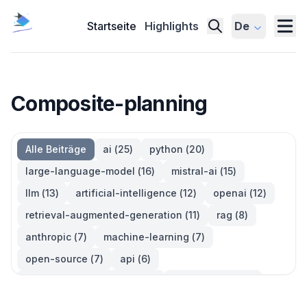
Startseite
Highlights
De
Composite-planning
Alle Beiträge
ai
(
25
)
python
(
20
)
large-language-model
(
16
)
mistral-ai
(
15
)
llm
(
13
)
artificial-intelligence
(
12
)
openai
(
12
)
retrieval-augmented-generation
(
11
)
rag
(
8
)
anthropic
(
7
)
machine-learning
(
7
)
open-source
(
7
)
api
(
6
)
large-language-models
(
6
)
generative-ai
(
5
)
information-retrieval
(
5
)
reinforcement-learning
(
5
)