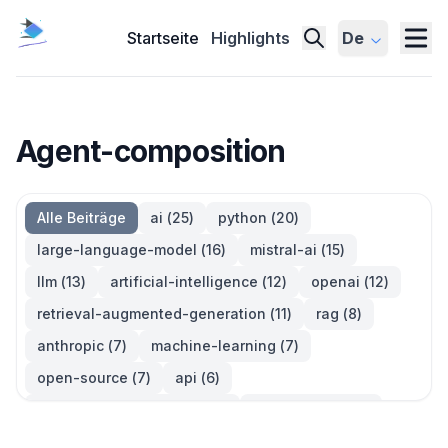
Startseite
Highlights
De
Agent-composition
Alle Beiträge
ai
(
25
)
python
(
20
)
large-language-model
(
16
)
mistral-ai
(
15
)
llm
(
13
)
artificial-intelligence
(
12
)
openai
(
12
)
retrieval-augmented-generation
(
11
)
rag
(
8
)
anthropic
(
7
)
machine-learning
(
7
)
open-source
(
7
)
api
(
6
)
large-language-models
(
6
)
generative-ai
(
5
)
information-retrieval
(
5
)
reinforcement-learning
(
5
)