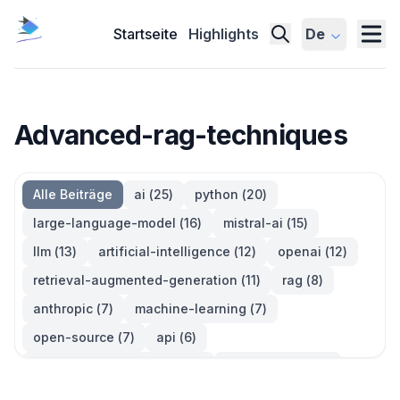
Startseite
Highlights
De
Advanced-rag-techniques
Alle Beiträge
ai
(
25
)
python
(
20
)
large-language-model
(
16
)
mistral-ai
(
15
)
llm
(
13
)
artificial-intelligence
(
12
)
openai
(
12
)
retrieval-augmented-generation
(
11
)
rag
(
8
)
anthropic
(
7
)
machine-learning
(
7
)
open-source
(
7
)
api
(
6
)
large-language-models
(
6
)
generative-ai
(
5
)
information-retrieval
(
5
)
reinforcement-learning
(
5
)