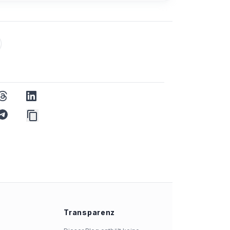
threads
linkedin
p
telegram
Transparenz