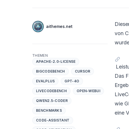
Autoren
Diese
Name
aithemes.net
Twitter
von C
wurde
THEMEN
APACHE-2.0-LICENSE
Leist
BIGCODEBENCH
CURSOR
Das F
EVALPLUS
GPT-4O
Ergeb
LIVECODEBENCH
OPEN-WEBUI
LiveC
QWEN2.5-CODER
wie G
BENCHMARKS
eine 
CODE-ASSISTANT