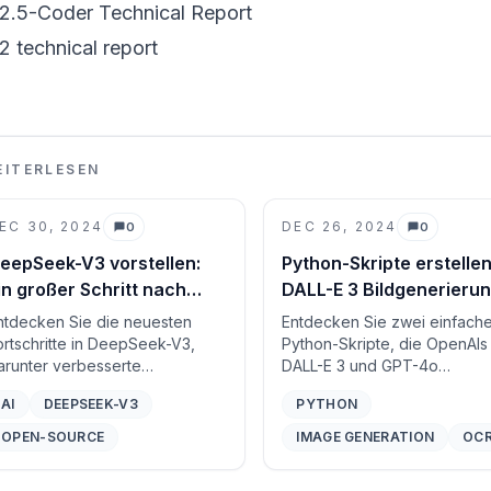
.5-Coder Technical Report
 technical report
EITERLESEN
EC 30, 2024
DEC 26, 2024
0
0
Kommentare
Kommentare
eepSeek-V3 vorstellen:
Python-Skripte erstellen
in großer Schritt nach
DALL-E 3 Bildgenerieru
orn in der KI-
und GPT-4o OCR mit
ntdecken Sie die neuesten
Entdecken Sie zwei einfach
eistungsfähigkeit
OpenAI
ortschritte in DeepSeek-V3,
Python-Skripte, die OpenAIs
arunter verbesserte
DALL-E 3 und GPT-4o
eschwindigkeit, Open-Source-
verwenden, um Bilder zu
AI
DEEPSEEK-V3
PYTHON
odelle und API-Kompatibilität.
generieren und Text mit OC
rfahren Sie mehr über die
extrahieren. Diese Skripte b
OPEN-SOURCE
IMAGE GENERATION
OC
euen Funktionen, Preise und
eine einfache Möglichkeit, d
ie Zukunft der inklusiven AGI.
Textgenauigkeit in KI-