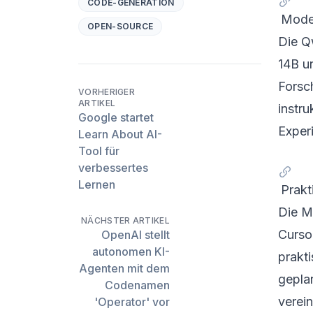
CODE-GENERATION
Model
OPEN-SOURCE
Die Q
14B u
Forsc
VORHERIGER
ARTIKEL
instr
Google startet
Exper
Learn About AI-
Tool für
verbessertes
Lernen
Prak
Die M
NÄCHSTER ARTIKEL
Curso
OpenAI stellt
autonomen KI-
prakt
Agenten mit dem
gepla
Codenamen
verei
'Operator' vor