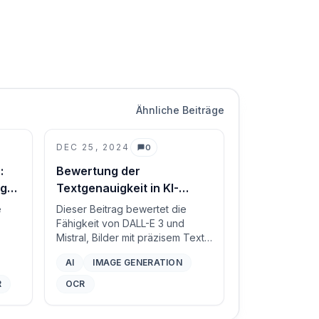
Ähnliche Beiträge
DEC 25, 2024
0
Kommentare
:
Bewertung der
ng
Textgenauigkeit in KI-
generierten Bildern: Ein
e
Dieser Beitrag bewertet die
Vergleich von DALL-E 3 und
Fähigkeit von DALL-E 3 und
Mistral, Bilder mit präzisem Text,
Mistral
Wörtern und Formatierungen
AI
IMAGE GENERATION
R zu
genau wie in den Prompts
ieten
angegeben zu generieren,
R
OCR
ie
wobei OCR zur Überprüfung via
GPT-4o verwendet wird.