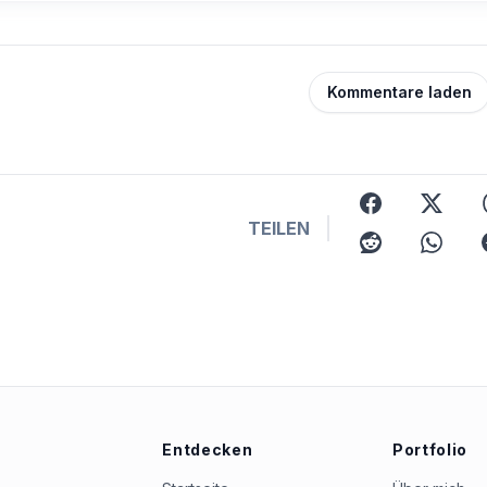
generierten Inhalten zu
bewerten.
Kommentare laden
facebook
x
TEILEN
reddit
whatsap
Entdecken
Portfolio