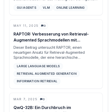
eliminiert und durch automatisierte
GUI AGENTS
VLM
ONLINE LEARNING
Aufgabengenerierung und Belohnungsschätzung
mithilfe von Vision-Language Models signifikante
Leistungsverbesserungen erzielt.
MAY 11, 2025
0
Kommentare
RAPTOR: Verbesserung von Retrieval-
Augmented Sprachmodellen mit
baumorganisiertem Wissen
Dieser Beitrag untersucht RAPTOR, einen
neuartigen Ansatz für Retrieval-Augmented
Sprachmodelle, der eine hierarchische
Baumstruktur von Dokumenten durch rekursives
LARGE LANGUAGE MODELS
Embedding, Clustering und Zusammenfassen
erstellt. Diese Methode ermöglicht den Abruf von
RETRIEVAL AUGMENTED GENERATION
Informationen auf verschiedenen
INFORMATION RETRIEVAL
Abstraktionsebenen und verbessert die Leistung
bei komplexen Frage-Antwort-Aufgaben mit langen
Dokumenten im Vergleich zum herkömmlichen
Abruf zusammenhängender Blöcke erheblich.
MAR 7, 2025
0
Kommentare
QwQ-32B: Ein Durchbruch im