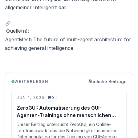
allgemeiner Intelligenz dar.
Quelle(n):
AgentMesh The future of multi-agent architecture for
achieving general intelligence
Ähnliche Beiträge
WEITERLESEN
JUN 1, 2025
0
Kommentare
ZeroGUI: Automatisierung des GUI-
Agenten-Trainings ohne menschlichen
Aufwand
Dieser Beitrag untersucht ZeroGUI, ein Online-
Lernframework, das die Notwendigkeit manueller
Datenannotation für das Training von GUI-Agenten