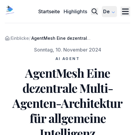
Startseite
Highlights
De
/
Einblicke
/
AgentMesh Eine dezentrale
Multi-Agenten-Architektur
Veröffentlicht am
Sonntag, 10. November 2024
für allgemeine Intelligenz
AI AGENT
AgentMesh Eine
dezentrale Multi-
Agenten-Architektur
für allgemeine
Intelligenz