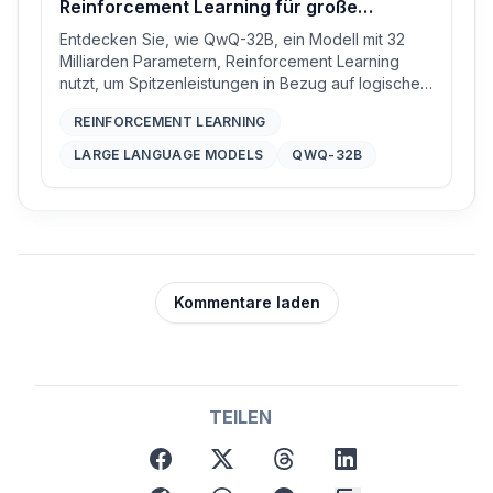
Reinforcement Learning für große
Sprachmodelle
Entdecken Sie, wie QwQ-32B, ein Modell mit 32
Milliarden Parametern, Reinforcement Learning
nutzt, um Spitzenleistungen in Bezug auf logisches
Denken und Werkzeugnutzung zu erzielen und
REINFORCEMENT LEARNING
dabei Modelle mit deutlich größeren
Parameterzahlen zu übertreffen.
LARGE LANGUAGE MODELS
QWQ-32B
Kommentare laden
TEILEN
facebook
x
threads
linkedin